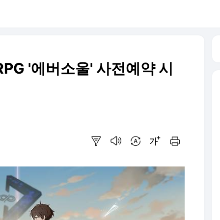
PG '에버소울' 사전예약 시
요약보기
음성으로 듣기
번역 설정
글씨크기 조절하기
인쇄하기