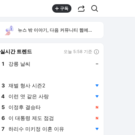
공유하기
검색
구독
뉴스 밖 이야기, 다음 커뮤니티 웹에서 보기
실시간 트렌드
오늘 5:58 기준
툴팁보기
1
강릉 날씨
,유지
2
황희 청년 버스 하우스
,상승
3
재벌 형사 시즌2
,하락
4
이런 엿 같은 사랑
,하락
5
이정후 결승타
,신규
6
이 대통령 제도 점검
,신규
7
하리수 미키정 이혼 이유
,하락