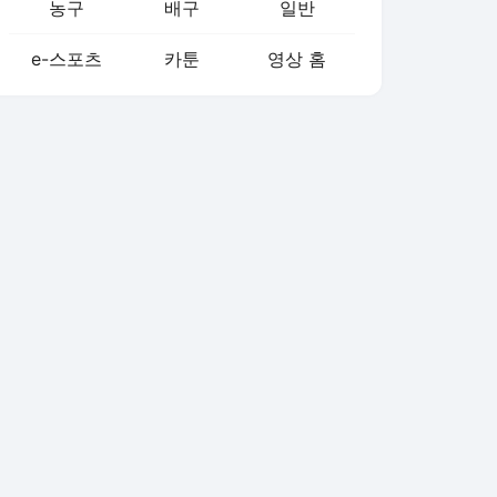
농구
배구
일반
e-스포츠
카툰
영상 홈