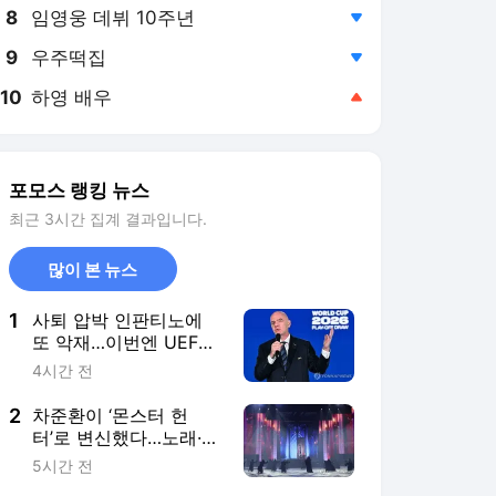
8
임영웅 데뷔 10주년
,하락
9
우주떡집
,하락
10
하영 배우
,상승
포모스 랭킹 뉴스
최근 3시간 집계 결과입니다.
많이 본 뉴스
1
사퇴 압박 인판티노에
또 악재…이번엔 UEFA
시절 ‘여직원 특혜’ 의혹
4시간 전
2
차준환이 ‘몬스터 헌
터’로 변신했다…노래·연
기·스케이팅까지 한 무
5시간 전
대에