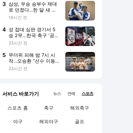
3
삼성, 우승 승부수 제대
로 던졌다…한 달 새 외
인 투수 3명 갈아끼운
16시간 전
초강수
4
성 접대 심판 경기서 5
승 2무…한국 축구 '공정
성 논란' 후폭풍 커진다
23시간 전
5
무더위 피해 밤 7시 시
작…오승환 “선수 이동·
팬 귀가까지 봐야”
23시간 전
서비스 바로가기
뉴스
연예
스포츠
스포츠 홈
축구
해외축구
야구
해외야구
골프