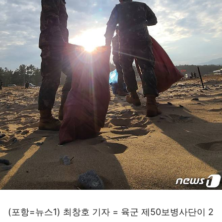
(포항=뉴스1) 최창호 기자 = 육군 제50보병사단이 2