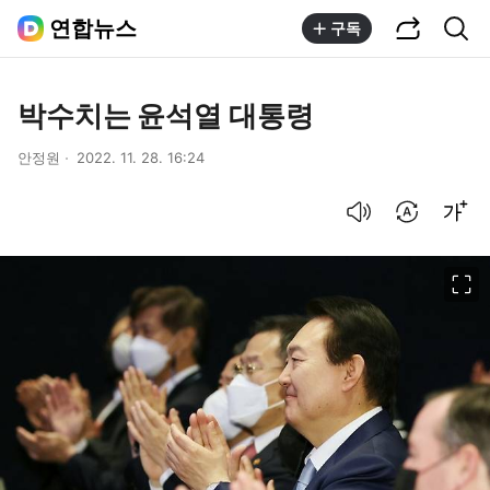
공유하기
통합검색
연합뉴스
구독
박수치는 윤석열 대통령
안정원
2022. 11. 28. 16:24
음성으로 듣기
번역 설정
글씨크기 조절하기
이미지 크게 보기