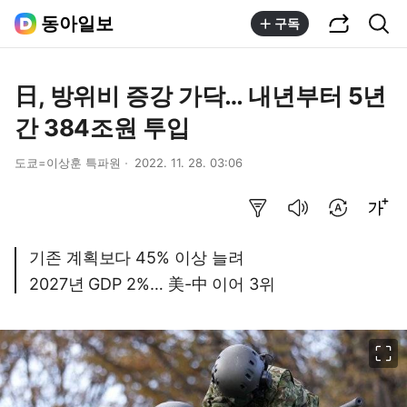
공유하기
통합검색
동아일보
구독
日, 방위비 증강 가닥… 내년부터 5년
간 384조원 투입
도쿄=이상훈 특파원
2022. 11. 28. 03:06
요약보기
음성으로 듣기
번역 설정
글씨크기 조절하기
기존 계획보다 45% 이상 늘려
2027년 GDP 2%… 美-中 이어 3위
이미지 크게 보기