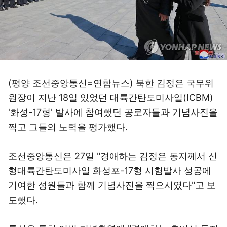
(평양 조선중앙통신=연합뉴스) 북한 김정은 국무위
원장이 지난 18일 있었던 대륙간탄도미사일(ICBM)
'화성-17형' 발사에 참여했던 공로자들과 기념사진을
찍고 그들의 노력을 평가했다.
조선중앙통신은 27일 "경애하는 김정은 동지께서 신
형대륙간탄도미사일 화성포-17형 시험발사 성공에
기여한 성원들과 함께 기념사진을 찍으시였다"고 보
도했다.