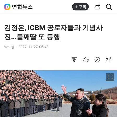
공유하기
통합검색
연합뉴스
구독
김정은, ICBM 공로자들과 기념사
진…둘째딸 또 동행
박도성
2022. 11. 27. 06:48
요약보기
음성으로 듣기
번역 설정
글씨크기 조절하기
이미지 크게 보기