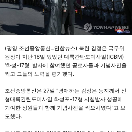
(평양 조선중앙통신=연합뉴스) 북한 김정은 국무위
원장이 지난 18일 있었던 대륙간탄도미사일(ICBM)
'화성-17형' 발사에 참여했던 공로자들과 기념사진을
찍고 그들의 노력을 평가했다.
조선중앙통신은 27일 "경애하는 김정은 동지께서 신
형대륙간탄도미사일 화성포-17형 시험발사 성공에
기여한 성원들과 함께 기념사진을 찍으시였다"고 보
도했다.