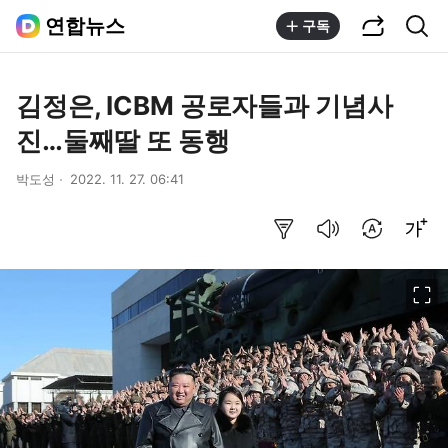
공유하기
통합검색
연합뉴스
구독
김정은, ICBM 공로자들과 기념사
진…둘째딸 또 동행
박도성
2022. 11. 27. 06:41
요약보기
음성으로 듣기
번역 설정
글씨크기 조절하기
이미지 크게 보기