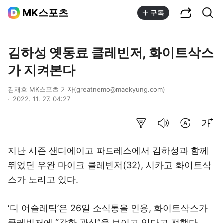
공유하기
통합검색
MK스포츠
구독
김하성 옛동료 클레빈저, 화이트삭스
가 지켜본다
김재호 MK스포츠 기자(greatnemo@maekyung.com)
2022. 11. 27. 04:27
요약보기
음성으로 듣기
번역 설정
글씨크기 조절하기
지난 시즌 샌디에이고 파드레스에서 김하성과 함께
뛰었던 우완 마이크 클레빈저(32), 시카고 화이트삭
스가 노리고 있다.
‘디 어슬레틱’은 26일 소식통을 인용, 화이트삭스가
클레빈저에 “강한 관심”을 보이고 있다고 전했다.