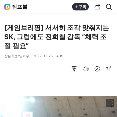
공유하기
통합검색
점프볼
구독
[게임브리핑] 서서히 조각 맞춰지는
SK, 그럼에도 전희철 감독 “체력 조
절 필요”
잠실학생/임희수
2022. 11. 26. 14:19
요약보기
음성으로 듣기
번역 설정
글씨크기 조절하기
이미지 크게 보기