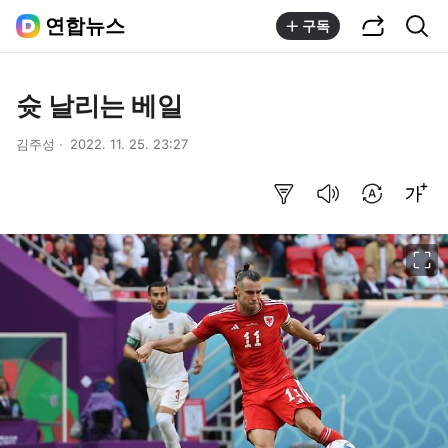
공유하기
통합검색
연합뉴스
구독
슛 날리는 베일
김주성
2022. 11. 25. 23:27
요약보기
음성으로 듣기
번역 설정
글씨크기 조절하기
이미지 크게 보기