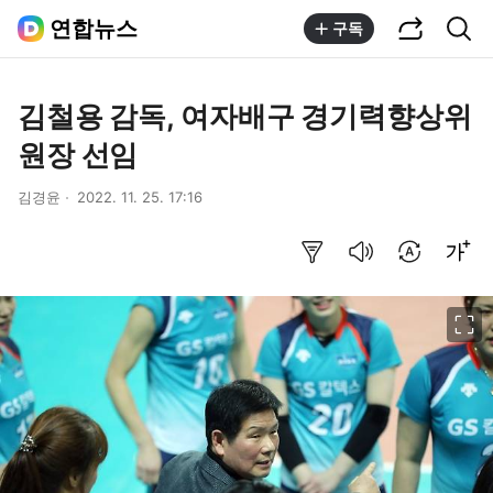
공유하기
통합검색
연합뉴스
구독
김철용 감독, 여자배구 경기력향상위
원장 선임
김경윤
2022. 11. 25. 17:16
요약보기
음성으로 듣기
번역 설정
글씨크기 조절하기
이미지 크게 보기