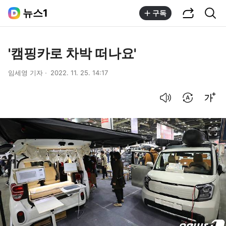
공유하기
통합검색
뉴스1
구독
'캠핑카로 차박 떠나요'
임세영 기자
2022. 11. 25. 14:17
음성으로 듣기
번역 설정
글씨크기 조절하기
이미지 크게 보기