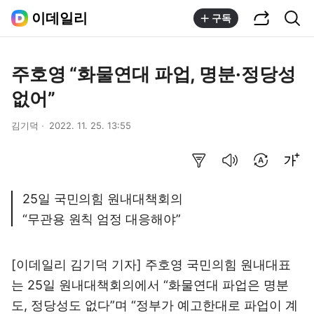
공유하기
통합검색
이데일리
구독
주호영 “화물연대 파업, 명분·정당성
없어”
김기덕
2022. 11. 25. 13:55
요약보기
음성으로 듣기
번역 설정
글씨크기 조절하기
25일 국민의힘 원내대책회의
“무관용 원칙 엄정 대응해야”
[이데일리 김기덕 기자] 주호영 국민의힘 원내대표
는 25일 원내대책회의에서 “화물연대 파업은 명분
도, 정당성도 없다”며 “정부가 예고한대로 파업이 계