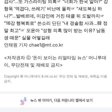
감사"…또 가스라이팅 의혹
☞
"너희가 한국 알아?" 강
형욱 '역겹다, 쓰레기' 비난에 울컥
☞
"섀도복싱 하
나?"…발베르데, 이강인에 거친 태클 뒤 도발까지
☞
"16강 행복회로" 쓴소리 딘딘 "내 경솔함 사과…韓 정
말 최고"
☞
오윤아 "성형 의혹 많이 받는 이유? 남동
생 때문" 실물 어떻길래
안채원 기자 chae1@mt.co.kr
<저작권자 ⓒ '돈이 보이는 리얼타임 뉴스' 머니투데
이, 무단전재 및 재배포 금지>
Copyright © 머니투데이 & mt.co.kr. 무단 전재 및 재배포, AI학습 이용
금지.
뉴스 밖 이야기, 다음 커뮤니티 웹에서 보기