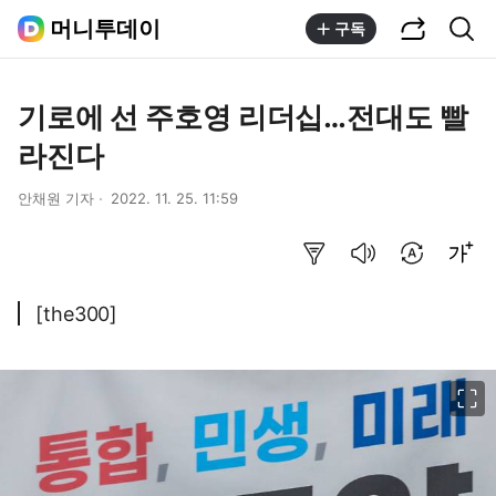
공유하기
통합검색
머니투데이
구독
기로에 선 주호영 리더십…전대도 빨
라진다
안채원 기자
2022. 11. 25. 11:59
요약보기
음성으로 듣기
번역 설정
글씨크기 조절하기
[the300]
이미지 크게 보기