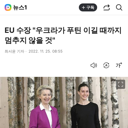
공유하기
통합검색
뉴스1
구독
EU 수장 "우크라가 푸틴 이길 때까지
멈추지 않을 것"
최서윤 기자
2022. 11. 25. 08:55
음성으로 듣기
번역 설정
글씨크기 조절하기
이미지 크게 보기