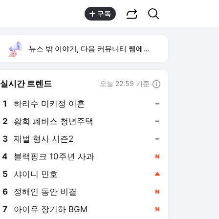
공유하기
검색
구독
뉴스 밖 이야기, 다음 커뮤니티 웹에서 보기
실시간 트렌드
오늘 22:59 기준
툴팁보기
1
하리수 미키정 이혼
,유지
2
황희 폐버스 청년주택
,유지
3
재벌 형사 시즌2
,유지
4
블랙핑크 10주년 사과
,신규
5
샤이니 민호
,상승
6
정해인 동안 비결
,신규
7
아이유 장기하 BGM
,신규