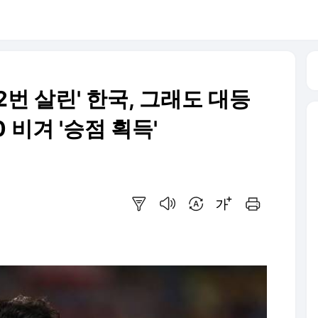
 2번 살린' 한국, 그래도 대등
 비겨 '승점 획득'
요약보기
음성으로 듣기
번역 설정
글씨크기 조절하기
인쇄하기