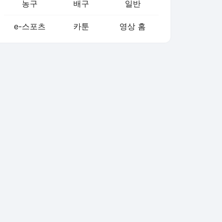
농구
배구
일반
e-스포츠
카툰
영상 홈