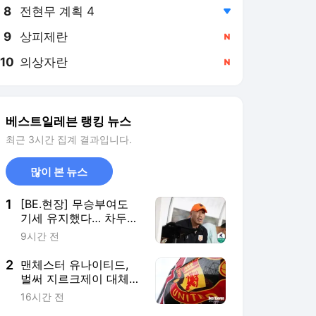
8
전현무 계획 4
,하락
9
상피제란
,신규
10
의상자란
,신규
베스트일레븐 랭킹 뉴스
최근 3시간 집계 결과입니다.
많이 본 뉴스
1
[BE.현장] 무승부여도
기세 유지했다… 차두리
감독, "부산 아이파크 원
9시간 전
정에서 좋은 경기 할 수
있을 것"
2
맨체스터 유나이티드,
벌써 지르크제이 대체자
낙점했나… 루이스 홀
16시간 전
안 판다던 뉴캐슬에서