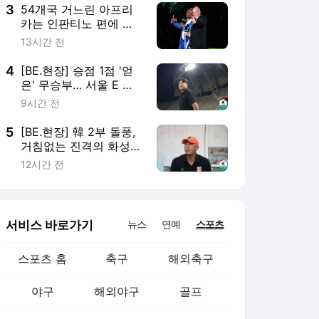
찾았다→ '6,500만 유
3
54개국 거느린 아프리
로' 볼테마데 관심, 완전
카는 인판티노 편에 섰
이적·임대 이적도 허용
다… CAF 집행위원회,
13시간 전
월드컵 민영화 철회와
사과 수용
4
[BE.현장] 승점 1점 '얻
은' 무승부… 서울 E 김
도균 감독, "좋은 경기하
9시간 전
는 화성 상대로 값진 승
점이었다"
5
[BE.현장] 韓 2부 돌풍,
거침없는 진격의 화성…
경기 앞둔 차두리 감독,
12시간 전
"중요한 건 팬들에게 즐
거움 주는 것"
서비스 바로가기
뉴스
연예
스포츠
스포츠 홈
축구
해외축구
야구
해외야구
골프