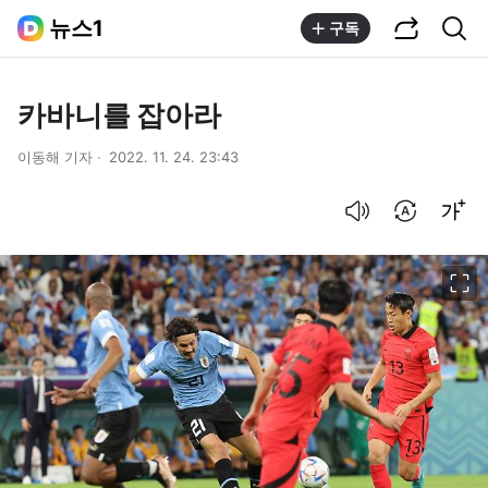
공유하기
통합검색
뉴스1
구독
카바니를 잡아라
이동해 기자
2022. 11. 24. 23:43
음성으로 듣기
번역 설정
글씨크기 조절하기
이미지 크게 보기