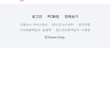
로그인
PC화면
전체보기
다음뉴스 서비스안내
24시간 뉴스센터
공지사항
기사배열책임자 : 임광욱
청소년보호책임자 : 이호원
ⓒ Daum Corp.