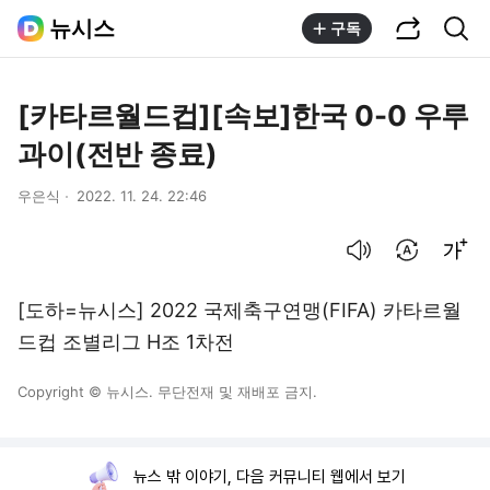
공유하기
통합검색
뉴시스
구독
[카타르월드컵][속보]한국 0-0 우루
과이(전반 종료)
우은식
2022. 11. 24. 22:46
음성으로 듣기
번역 설정
글씨크기 조절하기
[도하=뉴시스] 2022 국제축구연맹(FIFA) 카타르월
드컵 조별리그 H조 1차전
Copyright © 뉴시스. 무단전재 및 재배포 금지.
뉴스 밖 이야기, 다음 커뮤니티 웹에서 보기