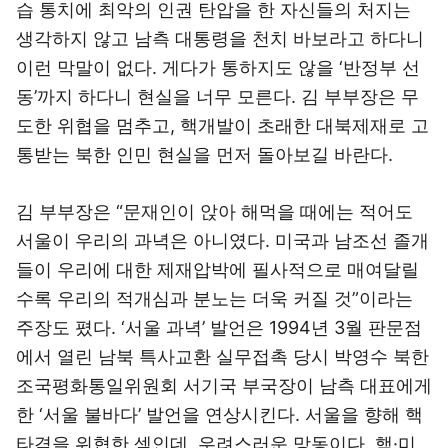
습 통치에 최악의 인권 탄압을 한 자신들의 처지는
생각하지 않고 남측 대통령을 천치 바보라고 하다니
이런 막말이 없다. 게다가 통하지도 않을 ‘반정부 선
동’까지 하다니 현실을 너무 모른다. 김 부부장은 무
도한 위협을 멈추고, 핵개발이 초래한 대북제재로 고
통받는 북한 인민 현실을 먼저 돌아보길 바란다.
김 부부장은 “문재인이 앉아 해먹을 때에는 적어도
서울이 우리의 과녁은 아니였다. 미국과 남조선 졸개
들이 우리에 대한 제재압박에 필사적으로 매여달릴
수록 우리의 적개심과 분노는 더욱 커질 것”이라는
주장도 폈다. ‘서울 과녁’ 발언은 1994년 3월 판문점
에서 열린 남북 특사교환 실무접촉 당시 박영수 북한
조국평화통일위원회 서기국 부국장이 남측 대표에게
한 ‘서울 불바다’ 발언을 연상시킨다. 서울을 향해 핵
타격을 위협한 셈인데, 우려스러운 망동이다. 핵·미