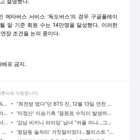
고 설명했다.
인 메타버스 서비스 ‘독도버스’의 경우 구글플레이
0월 말 기준 회원 수는 14만명을 달성했다. 이러한
연장 조건을 논의 중이다.
 재배포 금지.
언론사로 이동합니다.
“한국, 세번째 이변” “아니다, 질 확률 70%” 전문가·AI·게임까지 나섰다
“최전방 떴다”던 BTS 진, 12월 13일 연천 신병교육대로 입대
“채팅 10분 했을 뿐인데” 무려 1억원 번 ‘이 분’ 누구길래
'미정산' 이승기측 "음원료 수익이 발생하고 있는지조차 알지 못해…"
“유명 연예인들 엄청 쓰더니” 우르르 줄 서서 사는 이것 정체, 알고보니
‘강남 비키니 라이딩’ 남녀 “커플 아냐…그날 처음 만난 사이”
“이 정도였어?” 싸이 지겹게 나오더니 ‘이 회사’ 놀라운 일이
‘청담동 술자리’ 거짓말이었다…첼리스트 “남친 속이려고” 경찰에 진술