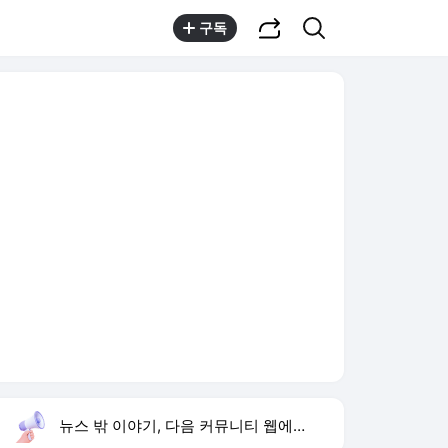
공유하기
검색
구독
뉴스 밖 이야기, 다음 커뮤니티 웹에서 보기
실시간 트렌드
오늘 7:40 기준
툴팁보기
1
반민정 9월 결혼
,유지
2
아이유 장기하 노래
,신규
3
이성훈 청년주택
,하락
4
양정원 사건 수사 무마
,상승
5
추석 민생지원금
,신규