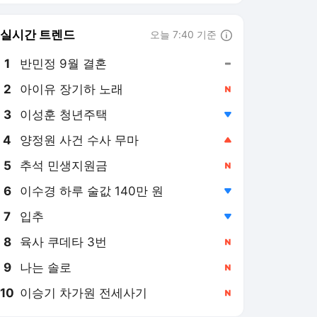
6
이수경 하루 술값 140만 원
,하락
7
입추
,하락
8
육사 쿠데타 3번
,신규
9
나는 솔로
,신규
10
이승기 차가원 전세사기
,신규
헤럴드경제
PICK
역대급 폭염
美·日 엔화 공식 개입
온열질환 사망자 10명 중 6
명 초고령층…80세 이상 집
중 보호 추진
2시간 전
李대통령, 중앙재난안전상
황실 찾아 폭염·가뭄 대처