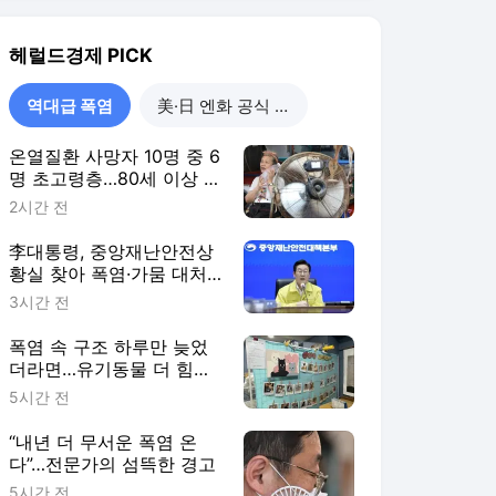
점검
3시간 전
폭염 속 구조 하루만 늦었
더라면…유기동물 더 힘겨
운 여름나기
5시간 전
“내년 더 무서운 폭염 온
다”…전문가의 섬뜩한 경고
5시간 전
역대급 폭염
더보기
헤럴드경제 랭킹 뉴스
최근 3시간 집계 결과입니다.
많이 본 뉴스
탐독한 뉴스