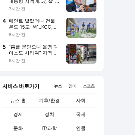
서비스 바로가기
뉴스
연예
스포츠
뉴스 홈
기후/환경
사회
경제
정치
국제
문화
IT/과학
인물
지식/칼럼
연재
배열설명서