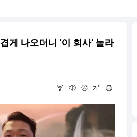
지겹게 나오더니 ‘이 회사’ 놀라
요약보기
음성으로 듣기
번역 설정
글씨크기 조절하기
인쇄하기