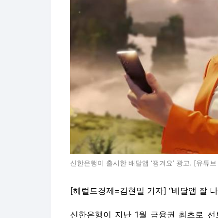
신한은행이 출시한 배달앱 ‘땡겨요’ 광고. [유튜브 
[헤럴드경제=김현일 기자] “배달앱 잘 나
신한은행이 지난 1월 금융권 최초로 선