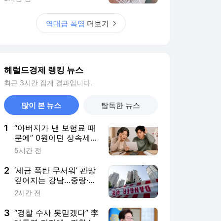
1
“아버지가 낸 보험료 때
문에” 0원이던 상속세가
6000만원 됐다[헤럴딥_
5시간 전
이세상]
2
‘세금 폭탄 무서워’ 관망
깊어지는 강남…중랑·중
구 등 ‘덜 똘똘한 한 채’
2시간 전
뛴다 [부동산360]
3
“경찰 수사 못믿겠다” 李
대통령 지적에…경찰 ‘형
소법 개정 후속 대응 TF’
3시간 전
발족 [세상&]
4
페인트 발랐더니 건물
온도 15도 ‘뚝’…KCC,
‘40도 폭염’에 차열도료
6시간 전
문의 5배
5
“홈플 문닫으니 올영·다
이소도 사라져” 지역 소
비자들은 발동동 [언박
6시간 전
싱]