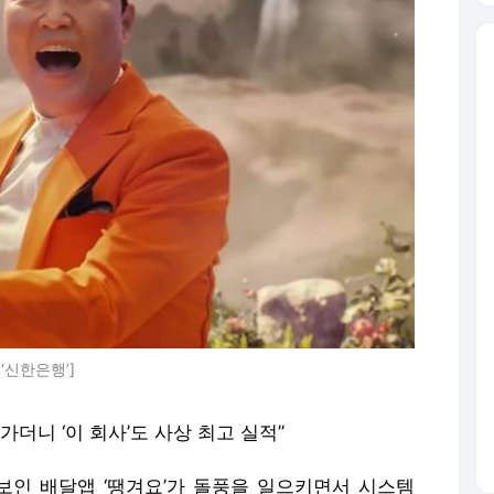
‘신한은행’]
가더니 ‘이 회사’도 사상 최고 실적”
보인 배달앱 ‘땡겨요’가 돌풍을 일으키면서 시스템