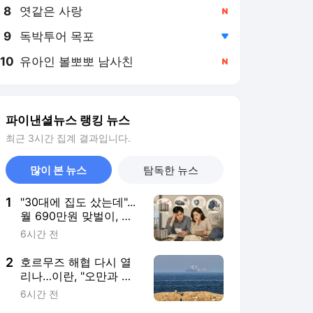
8
엿같은 사랑
,신규
9
독박투어 목포
,하락
10
유아인 볼뽀뽀 남사친
,신규
파이낸셜뉴스 랭킹 뉴스
최근 3시간 집계 결과입니다.
많이 본 뉴스
탐독한 뉴스
1
"30대에 집도 샀는데"...
월 690만원 맞벌이, 남
는 건 20만원뿐 [머니설
6시간 전
계사무소]
2
호르무즈 해협 다시 열
리나…이란, "오만과 통
항 합의 막바지"
6시간 전