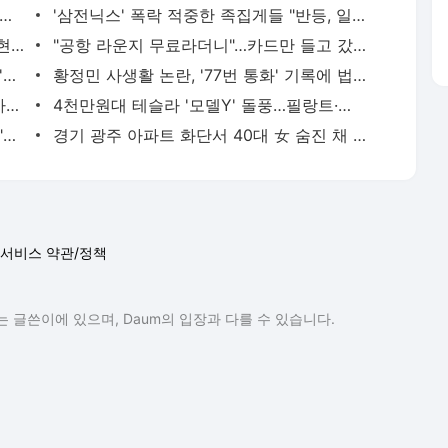
 아파트 방화사건 수사팀장 숨진 채 발견…사망 경위 조사
'삼전닉스' 폭락 적중한 족집게들 "반등, 일회성 아니다"면서... AI 과잉투자엔 '우려'
"김밥 2알 겨우 먹어"...앙상하게 마른 고현정, 다이어트 아닌 '음식 공포증' 고백 [헬스톡]
"공항 라운지 무료라더니"…카드만 들고 갔다간 '헛걸음'
日 유명 영화배우, 자택서 숨진 채 발견…'마약투약 혐의'
황정민 사생활 논란, '77번 통화' 기록에 법조계 주목
버핏 "도박판 된 증시…자산 가격, 실제 가치보다 비싸"
4천만원대 테슬라 '모델Y' 돌풍…필랑트·액티언 판매 '직격탄'
SK하닉 레버리지에 7억 올인한 은행원..."한 달 만에 5억 증발" 멘붕
경기 광주 아파트 화단서 40대 女 숨진 채 발견…시신 옆엔 '이불'
서비스 약관/정책
 글쓴이에 있으며, Daum의 입장과 다를 수 있습니다.