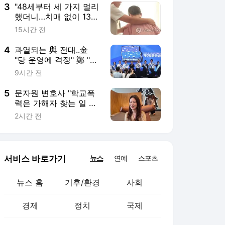
3
"48세부터 세 가지 멀리
했더니…치매 없이 13년
더 살았다" [헬스톡]
15시간 전
4
과열되는 與 전대..金
"당 운영에 격정" 鄭 "한
번 배신하면 또 배신" 난
9시간 전
타전
5
문자원 변호사 "학교폭
력은 가해자 찾는 일 아
닌, 아이들 보내는 신호"
2시간 전
[인터뷰]
서비스 바로가기
뉴스
연예
스포츠
뉴스 홈
기후/환경
사회
경제
정치
국제