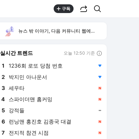
공유하기
검색
구독
뉴스 밖 이야기, 다음 커뮤니티 웹에서 보기
실시간 트렌드
오늘 12:50 기준
툴팁보기
1
1236회 로또 당첨 번호
,하락
2
박지민 아나운서
,하락
3
세우타
,신규
4
스파이더맨 홈커밍
,신규
5
강적들
,유지
6
런닝맨 홍진호 김종국 대결
,신규
7
전지적 참견 시점
,신규