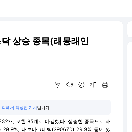
코스닥 상승 종목(래몽래인
요약보기
음성으로 듣기
번역 설정
글씨크기 조절하기
인쇄하기
 의해서 작성된 기사
입니다.
 232개, 보합 85개로 마감했다. 상승한 종목으로 래
0) 29.9%, 대보마그네틱(290670) 29.9% 등이 있