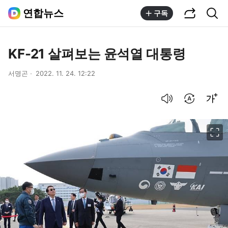
공유하기
통합검색
연합뉴스
구독
KF-21 살펴보는 윤석열 대통령
서명곤
2022. 11. 24. 12:22
음성으로 듣기
번역 설정
글씨크기 조절하기
이미지 크게 보기