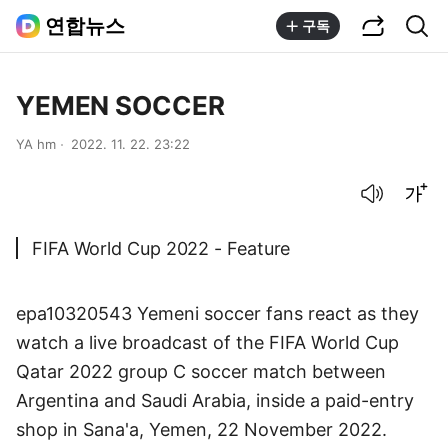
공유하기
통합검색
연합뉴스
구독
YEMEN SOCCER
YA hm
2022. 11. 22. 23:22
음성으로 듣기
글씨크기 조절하기
FIFA World Cup 2022 - Feature
epa10320543 Yemeni soccer fans react as they
watch a live broadcast of the FIFA World Cup
Qatar 2022 group C soccer match between
Argentina and Saudi Arabia, inside a paid-entry
shop in Sana'a, Yemen, 22 November 2022.