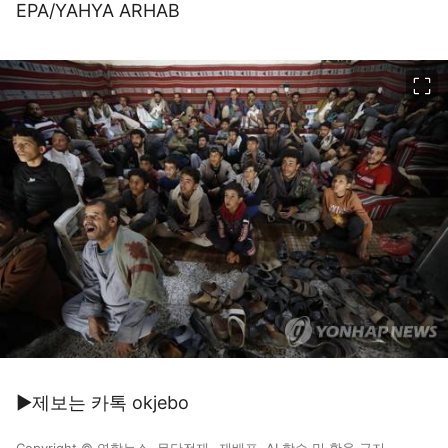
EPA/YAHYA ARHAB
이미지 크게 보기
▶제보는 카톡 okjebo