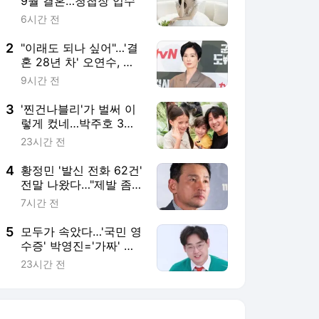
9월 결혼…청첩장 입수
6시간 전
2
"이래도 되나 싶어"…'결
혼 28년 차' 오연수, 올
케와 낮술 일상→제주서
9시간 전
여유 '물씬' [RE:뷰]
3
'찐건나블리'가 벌써 이
렇게 컸네…박주호 3남
매, 폭풍 성장 근황 공개
23시간 전
('골때녀')
4
황정민 '발신 전화 62건'
전말 나왔다…"제발 좀
살려달라"
7시간 전
5
모두가 속았다…'국민 영
수증' 박영진='가짜' 짠
돌이였다→"끝나곤 눈치
23시간 전
안 봐" [RE:뷰]