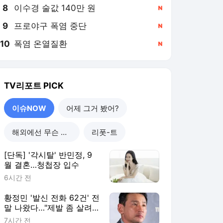
8
이수경 술값 140만 원
,신규
9
프로야구 폭염 중단
,신규
10
폭염 온열질환
,신규
TV리포트
PICK
이슈NOW
어제 그거 봤어?
해외에선 무슨 일이?
리폿-트
[단독] '각시탈' 반민정, 9
월 결혼…청첩장 입수
6시간 전
황정민 '발신 전화 62건' 전
말 나왔다…"제발 좀 살려
달라"
7시간 전