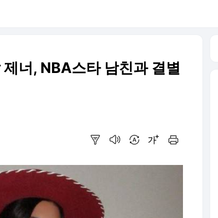
달 제너, NBA스타 남친과 결별
요약보기
음성으로 듣기
번역 설정
글씨크기 조절하기
인쇄하기