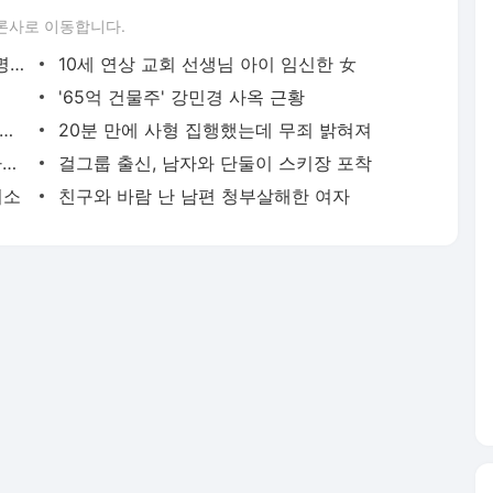
론사로 이동합니다.
살인마 부부 놀이방→고문실 개조, 女10명+친딸들 살해
10세 연상 교회 선생님 아이 임신한 女
'65억 건물주' 강민경 사옥 근황
배우와 불륜 저지른 남편 용서한 미녀배우 근황
20분 만에 사형 집행했는데 무죄 밝혀져
침착맨, 생방 중 비비 돌발 행동에 "XX 하지 마"
걸그룹 출신, 남자와 단둘이 스키장 포착
피소
친구와 바람 난 남편 청부살해한 여자