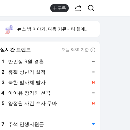
공유하기
검색
구독
뉴스 밖 이야기, 다음 커뮤니티 웹에서 보기
실시간 트렌드
오늘 8:39 기준
툴팁보기
1
반민정 9월 결혼
,유지
2
휴젤 상반기 실적
,유지
3
북한 발사체 발사
,신규
4
아이유 장기하 선곡
,유지
5
양정원 사건 수사 무마
,신규
6
김민경 배우
,상승
7
추석 민생지원금
,하락