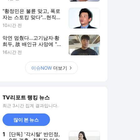
"황정민은 불륜 맞고, 폭로
자는 스토킹 맞다"…현직
변호사 의견 보니 [RE:뷰]
10시간 전
악연 멈췄다…고기남자·황
희두, 故 배인규 사망에 "조
롱 말아달라"
16시간 전
이슈NOW
더보기
TV리포트 랭킹 뉴스
최근 3시간 집계 결과입니다.
많이 본 뉴스
1
[단독] '각시탈' 반민정,