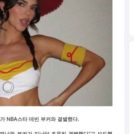
너가 NBA스타 데빈 부커와 결별했다.
 “제너와 부커가 지난달 조용히 결별했다”고 보도했