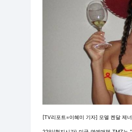
[TV리포트=이혜미 기자] 모델 켄달 제
22일(현지시간) 미국 연예매체 TMZ는