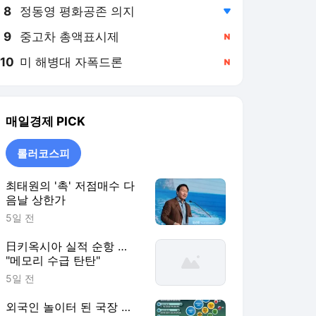
8
정동영 평화공존 의지
,하락
9
중고차 총액표시제
,신규
10
미 해병대 자폭드론
,신규
매일경제
PICK
롤러코스피
최태원의 '촉' 저점매수 다
음날 상한가
5일 전
日키옥시아 실적 순항 …
"메모리 수급 탄탄"
5일 전
외국인 놀이터 된 국장 …