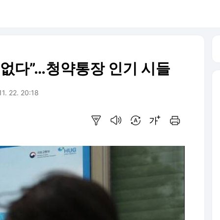
 없다”…청약통장 인기 시들
11. 22. 20:18
요약보기
음성으로 듣기
번역 설정
글씨크기 조절하기
인쇄하기