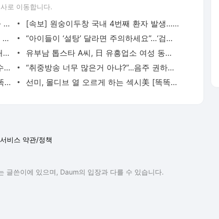
론사로 이동합니다.
경제위기 치닫는데 … 물류·철도 멈춘다 - 매일경제
[속보] 원숭이두창 국내 4번째 환자 발생…3번째 환자 치료 의료진 - 매일경제
“원래대로면 92년생인데…” 30년된 냉동 배아에서 쌍둥이 탄생 - 매일경제
“아이들이 ‘설탕’ 달라면 주의하세요”…‘검은 뱀’ 만들다 폭발사고 - 매일경제
김민희 “공황장애 앓던 중 ‘복면가왕’ 무대로 힘 얻어”
유부남 톱스타 A씨, 日 유흥업소 여성 동반 원정골프 의혹
CJ 이미경 부회장, 국제 에미상 공로상 수상 - 매일경제
“취중방송 너무 많은거 아냐?”...음주 권하는 ‘술방’ 관련제재는 고작 - 매일경제
김사랑, 군살 하나 없는 완벽한 몸매 [똑똑SNS] - MK스포츠
선미, 몰디브 열 오르게 하는 섹시美 [똑똑SNS] - MK스포츠
서비스 약관/정책
 글쓴이에 있으며, Daum의 입장과 다를 수 있습니다.