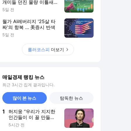
개미들 던진 물량 이틀새
8.5조 쓸어담아
5일 전
월가 AI레버리지 '25살 타
짜'의 항복 … 美증시 반색
5일 전
롤러코스피
더보기
매일경제 랭킹 뉴스
최근 3시간 집계 결과입니다.
많이 본 뉴스
탐독한 뉴스
1
허지웅 “우리가 지지한
인간들이 이 꼴 만들었
다” 작심 발언
5시간 전