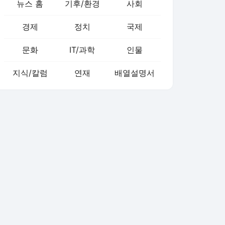
뉴스 홈
기후/환경
사회
경제
정치
국제
문화
IT/과학
인물
지식/칼럼
연재
배열설명서