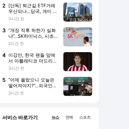
2
[단독] 퇴근길 ETF거래
무산되나…당국, 개미 다
털렸는데 변동성 우려
3시간 전
3
“개장 직후 하한가 실화
냐”…SK하이닉스, 시초
가 논란 지속
2시간 전
4
이강인, 한국 팬들 앞에
서 아틀레티코 마드리드
데뷔 확정
3시간 전
5
“어제 올랐으니 오늘은
떨어져야지?”…외국인
매도에 코스피, 장 초반
2시간 전
하락
서비스 바로가기
뉴스
연예
스포츠