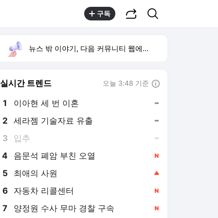
공유하기
검색
구독
뉴스 밖 이야기, 다음 커뮤니티 웹에서 보기
실시간 트렌드
오늘 3:48 기준
툴팁보기
1
이아현 세 번 이혼
,유지
2
세라젬 기술자료 유출
,유지
3
입추
,유지
4
음문석 폐암 부친 오열
,신규
5
최애의 사원
,상승
6
자동차 리콜센터
,신규
7
양정원 수사 무마 경찰 구속
,신규