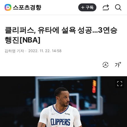
공유하기
통합검색
스포츠경향
구독
클리퍼스, 유타에 설욕 성공…3연승
행진[NBA]
김하영 기자
2022. 11. 22. 14:58
번역 설정
글씨크기 조절하기
이미지 크게 보기