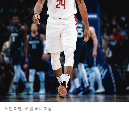
노먼 파웰. 루 윌 버너 제공