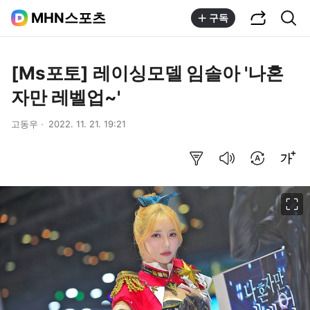
공유하기
통합검색
MHN스포츠
구독
[Ms포토] 레이싱모델 임솔아 '나혼
자만 레벨업~'
고동우
2022. 11. 21. 19:21
요약보기
음성으로 듣기
번역 설정
글씨크기 조절하기
이미지 크게 보기