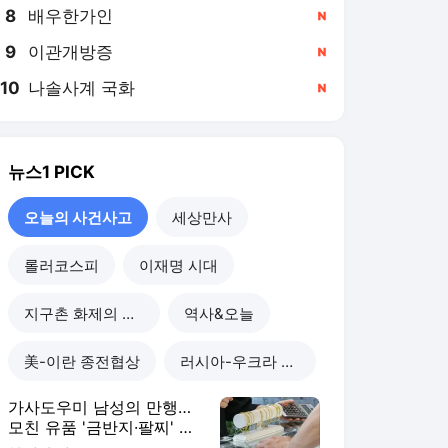
8
배우한가인
,신규
9
이관개방증
,신규
10
나솔사계 국화
,신규
뉴스1
PICK
오늘의 사건사고
세상만사
롤러코스피
이재명 시대
지구촌 화제의 뉴스
역사&오늘
美-이란 종전협상
러시아-우크라 전쟁
가사도우미 남성의 만행…
모친 유품 '금반지·팔찌' 녹
여 팔았다