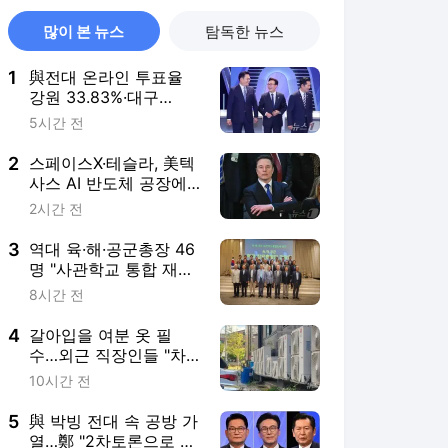
많이 본 뉴스
탐독한 뉴스
1
與전대 온라인 투표율
강원 33.83%·대구
61.72%·경북 60.12%
5시간 전
2
스페이스X·테슬라, 美텍
사스 AI 반도체 공장에
23조9000억원 투자
2시간 전
3
역대 육·해·공군총장 46
명 "사관학교 통합 재검
토해야"
8시간 전
4
갈아입을 여분 옷 필
수…외근 직장인들 "차
시동 끄는 게 두렵다"
10시간 전
5
與 박빙 전대 속 공방 가
열…鄭 "2차토론으로 게