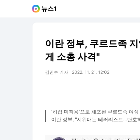
뉴스1
이란 정부, 쿠르드족 지
게 소총 사격"
김민수 기자
2022. 11. 21. 12:02
'히잡 미착용'으로 체포된 쿠르드족 여성
이란 정부, "시위대는 테러리스트…단호히