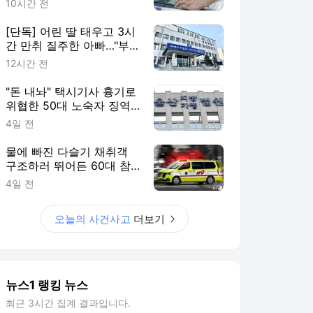
10시간 전
[단독] 어린 딸 태우고 3시
간 만취 질주한 아빠…"부
부싸움 뒤 홧김에"
12시간 전
"돈 내놔" 택시기사 흉기로
위협한 50대 노숙자 징역
2년
4일 전
물에 빠진 다슬기 채취객
구조하러 뛰어든 60대 참
변…익수자는 회복
4일 전
오늘의 사건사고
더보기
뉴스1 랭킹 뉴스
최근 3시간 집계 결과입니다.