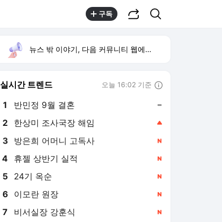
공유하기
검색
구독
뉴스 밖 이야기, 다음 커뮤니티 웹에서 보기
실시간 트렌드
오늘 16:02 기준
툴팁보기
1
반민정 9월 결혼
,유지
2
한상미 조사국장 해임
,상승
3
방은희 어머니 고독사
,신규
4
휴젤 상반기 실적
,신규
5
24기 옥순
,신규
6
이모란 원장
,신규
7
비서실장 강훈식
,신규