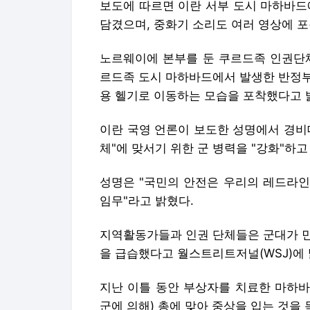
보도에 따르면 이란 서부 도시 마하바드
담겼으며, 중화기 소리도 여러 영상에 포
노르웨이에 본부를 둔 쿠르드족 인권단체
르드족 도시 마하바드에서 발생한 반정부
용 헬기로 이동하는 모습을 포착했다고 
이란 국영 언론이 보도한 성명에서 경비
체"에 맞서기 위한 군 병력을 "강화"하고
성명은 "국민의 안전은 우리의 레드라인
임무"라고 밝혔다.
지역활동가들과 인권 단체들은 군대가 민
을 급습했다고 월스트리트저널(WSJ)에 
지난 이틀 동안 부상자를 치료한 마하바드
군에 의해) 총에 맞아 중상을 입는 것을