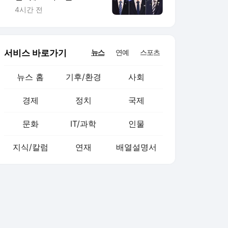
임 끝" 金 "제가 과반"
4시간 전
(종합)
서비스 바로가기
뉴스
연예
스포츠
뉴스 홈
기후/환경
사회
경제
정치
국제
문화
IT/과학
인물
지식/칼럼
연재
배열설명서