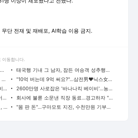
51명 이상이 체포됐다고 전했다.
erved. 무단 전재 및 재배포, AI학습 이용 금지.
 이동합니다.
"호텔서 상간남과 스킨십 나눈 시누이 목격…제 남편이 입 다물라 하네요"
태국행 기내 그 남자, 잠든 여승객 성추행…"바지에 체액까지 묻었다"
허지웅 "우리가 지지했던 인간들이 이 꼴 만들어"…형소법 개정안에 발끈
"10억 버는데 9억 써요?"…삼전男♥닉스女 3:3 단체소개팅 예능 화제
유하진, 민낯도 반짝반짝…'14세 연상 예비남편' 강균성이 반한 청순 미모 [N샷]
2600만명 사로잡은 '바나나킥 베이비'…농심의 깜짝 선물
황정민 폭로녀 "합의? 그가 찾아왔지만 거절…허위 주장 다 밝힐 수 있다"
회사에 불륜 소문낸 직장 동료…경고하자 "사모님께도 말씀드리겠다"
"오빠 잠깐 집으로 와"…딸 틱톡으로 유인, 성폭행 복수한 아빠
"몸 판 돈"…구마모토 지진, 수천만원 기부하고 비난받은 성인물 배우