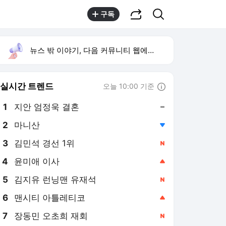
공유하기
검색
구독
뉴스 밖 이야기, 다음 커뮤니티 웹에서 보기
실시간 트렌드
오늘 10:00 기준
툴팁보기
1
지안 엄정욱 결혼
,유지
2
마니산
,하락
3
김민석 경선 1위
,신규
4
윤미애 이사
,상승
5
김지유 런닝맨 유재석
,신규
6
맨시티 아틀레티코
,상승
7
장동민 오초희 재회
,신규