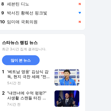
8
세븐틴 디노
,신규
9
박서진 황혜선 핑크빛
,하락
10
임미애 국회의원
,신규
스타뉴스 랭킹 뉴스
최근 3시간 집계 결과입니다.
많이 본 뉴스
1
'베트남 영웅' 김상식 감
독, 현지 극찬 세례 "전
술만 뛰어난 게 아냐, 정
5시간 전
말 대단한 건..."
2
"내연녀에 수억 펑펑?"
사생활 스캔들 터진 인
판티노... FIFA는 "조직
7시간 전
적 음해, 가만 안 있겠