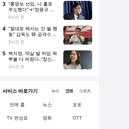
다" 성명 발표
3
"홍명보 선임, 나 홀로
주도했다"→"정몽규 회
장이 허락해서"... 도대체
8시간 전
어떤 말을 믿어야 하나
4
"절대로 해서는 안 될 행
동" 감독도 韓 공격수 질
타, 주심 '모욕 행위'로
3시간 전
퇴장당한 오세훈
5
백지영, 10살 딸 하임 왁
뿌볼 다 버렸다.."창신동
가서 많이 사"
3시간 전
서비스 바로가기
뉴스
연예
스포츠
연예 홈
뉴스
포토
TV 편성표
영화
OTT