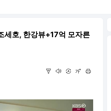
 조세호, 한강뷰+17억 모자른
요약보기
음성으로 듣기
번역 설정
글씨크기 조절하기
인쇄하기