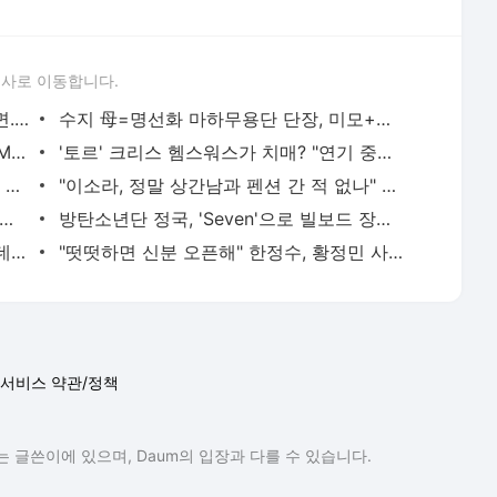
론사로 이동합니다.
방탄소년단 뷔, 입국길 얼마나 걱정됐으면.."안 다쳤죠?" - 스타뉴스
수지 母=명선화 마하무용단 단장, 미모+선행 붕어빵 모녀 - 스타뉴스
머라이어 캐리, 가족들이 '매춘 시도+ATM 취급' 폭로 '충격' - 스타뉴스
'토르' 크리스 헴스워스가 치매? "연기 중단할 것" - 스타뉴스
'한정민♥' 조예영 "이럴 일이냐고.." 무슨 일? - 스타뉴스
"이소라, 정말 상간남과 펜션 간 적 없나" 사생활 2차 폭로전 - 스타뉴스
ER JIN IN NEW JERSEY'..방탄소년단 진, 월드와이드 큐티 아미 녹인 월드와이드 핸섬 환상 라이브 |
방탄소년단 정국, 'Seven'으로 빌보드 장기 차트 점령..글로벌 차트 159주 진입 성공 '亞최초·최장
지수 결국 눈물까지..블랙핑크, 잡음 속 '데뷔 10주년' 마무리 [스타이슈] | 스타뉴스
"떳떳하면 신분 오픈해" 한정수, 황정민 사생활 의혹에 작심 발언 [스타이슈] | 스타뉴스
서비스 약관/정책
 글쓴이에 있으며, Daum의 입장과 다를 수 있습니다.