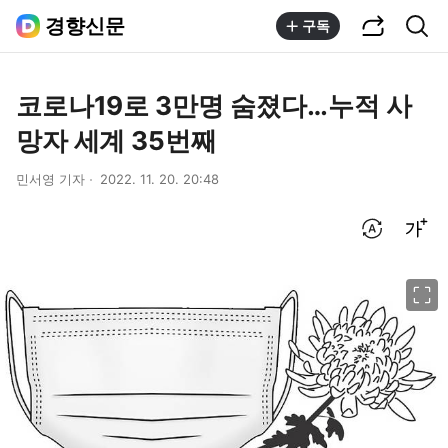
공유하기
통합검색
경향신문
구독
코로나19로 3만명 숨졌다…누적 사
망자 세계 35번째
민서영 기자
2022. 11. 20. 20:48
번역 설정
글씨크기 조절하기
이미지 크게 보기