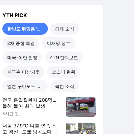
YTN
PICK
한반도 뒤덮은 '폭염'
경제 소식
2차 종합 특검
이재명 정부
미국-이란 전쟁
YTN 단독보도
지구촌 이상기후
코스피 현황
일본 구마모토 강진
북한 소식
전국 온열질환자 208명...
올해 들어 최다 발생
8시간 전
서울 37.9℃ 나흘 연속 최
고 경신...도쿄·방콕보다 덥