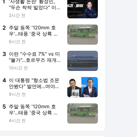
1
'사생활 논란' 황정민,
"두손 싹싹 빌었다" 이유
는? [사건X파일]
2시간 전
2
주말 동쪽 '120mm 호
우'...태풍 '중국 상륙 뒤'
변수
6시간 전
3
이란 "수수료 7%" vs 미
"불가"...호르무즈 재개
방 막판 진통
10시간 전
4
이 대통령 "형소법 조문
안봤다" 발언에...여야
설전 격화
9시간 전
5
주말 동쪽 '120mm 호
우'...태풍 '중국 상륙 뒤'
변수
4시간 전