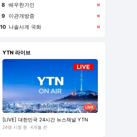
8
배우한가인
,신규
9
이관개방증
,신규
10
나솔사계 국화
,신규
YTN 라이브
LIVE
[LIVE] 대한민국 24시간 뉴스채널 YTN
24명 시청 중
4개월 전