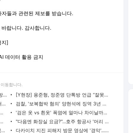
 종사자들과 관련된 제보를 받습니다.
시기 바랍니다. 감사합니다.
금지]
 AI 데이터 활용 금지
 이동합니다.
방탄소년단 진, 군입대 앞둔 근황..."최전방 떴어요"
[Y현장] 용준형, 정준영 단톡방 언급 “잘못된 대화 바로잡지 못했다”
[Y피플] 김민경, 개그우먼→1년 만 국가대표?...재주가 이리 많았다니
검찰, '보복협박 혐의' 양현석에 징역 3년 구형 "반성의 기미 없다"
 군 복무 특혜 의혹에 "군악대 보고 후 지휘통제 따랐다"(공식입장)
'검은 옷 vs 흰옷' 폭염에 얼마나 차이날까?...수도권 극한 더위 절정
주 일본인 인플루언서, SNS 라이브방송 도중 사망
"다음엔 화장실 요금?"...호주 항공사 '머리 위 짐칸' 유료화
군대서 사이버도박하다 '빚더미 전역'…국방부, 자진신고제 검토
다카이치 지진 피해지 방문 영상에 '경악'...日배우도 "미친 짓" 직격