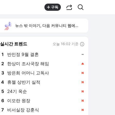
공유하기
검색
구독
뉴스 밖 이야기, 다음 커뮤니티 웹에서 보기
실시간 트렌드
오늘 16:02 기준
툴팁보기
1
반민정 9월 결혼
,유지
2
한상미 조사국장 해임
,상승
4
휴젤 상반기 실적
,신규
5
24기 옥순
,신규
6
이모란 원장
,신규
7
비서실장 강훈식
,신규