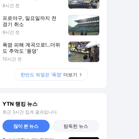
다
8시간 전
프로야구, 일요일까지 전
경기 취소
9시간 전
폭염 피해 계곡으로!...더위
도 추억도 '풍덩'
10시간 전
한반도 뒤덮은 '폭염'
더보기
YTN 랭킹 뉴스
최근 3시간 집계 결과입니다.
많이 본 뉴스
탐독한 뉴스