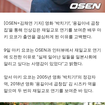
[OSEN=김채연 기자] 영화 ‘박치기!’, ‘용길이네 곱창
집’을 통해 인상깊은 재일교포 연기를 보여준 배우 마
키 요코가 출연을 결심하게 된 이유를 고백했다.
9일 마키 요코는 OSEN과 인터뷰에서 재일교포 연기
에 도전한 이유로 “실제 일어난 일들을 일본사회에
알리고 싶다는 사명감이 있었다”고 밝혔다.
앞서 마키 요코는 2005년 영화 ‘박치기!’의 정강자
역, 2018년 영화 ‘용길이네 곱창집’ 김 시즈카 역을
맡으며 두 번의 재일교포 연기를 보여준 바 있다.
이미지 크게 보기