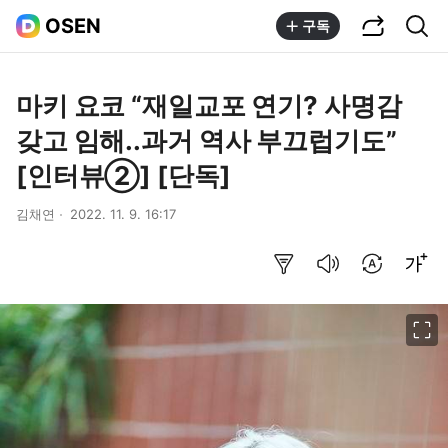
공유하기
통합검색
OSEN
구독
마키 요코 “재일교포 연기? 사명감
갖고 임해..과거 역사 부끄럽기도”
[인터뷰②] [단독]
김채연
2022. 11. 9. 16:17
요약보기
음성으로 듣기
번역 설정
글씨크기 조절하기
이미지 크게 보기