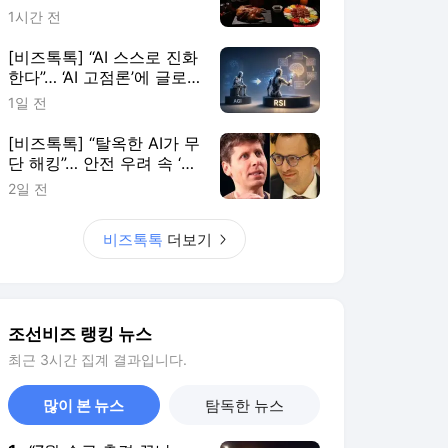
조선비즈 랭킹 뉴스
최근 3시간 집계 결과입니다.
많이 본 뉴스
탐독한 뉴스
1
“7월 수급 충격 끝났
다”… 8월 반도체 실적
장세 본격화
9시간 전
2
아버지 구하려 때린 관
세, 아들 대선 덮쳤다…
볼소나루家 발목 잡은
2시간 전
‘트럼프 청구서’
3
입추에도 39도 ‘극한폭
염’…금요일 절정 찍고
주말엔 한풀 꺾인다
3시간 전
4
경제 압박 이어 지도층
분열 노린다… 트럼프,
쿠바 비밀 TF 구성
1시간 전