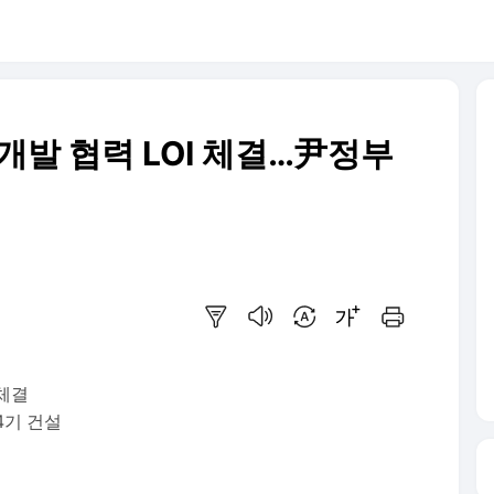
개발 협력 LOI 체결…尹정부
요약보기
음성으로 듣기
번역 설정
글씨크기 조절하기
인쇄하기
 체결
4기 건설