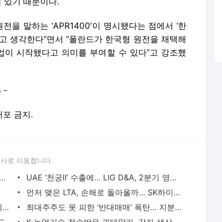
 -
배포 금지.
론사로 이동합니다.
절대 못 낸다”… 양도세 공포에 ‘제자리 갈아타기·교환 매매’ 꿈틀
UAE ‘천궁Ⅱ’ 수출에… LIG D&A, 2분기 영업익 30% 성장
먼저 맺은 LTA, 손해로 돌아올까… SK하이닉스, HBM 선점의 기회비용
[사이언스샷] 코로나가 깨웠다, 잠복 바이러스가 중증 유발
최대주주도 못 피한 ‘반대매매’ 폭탄… 지분율 42%에서 18%로 추락
“일리 샀는데 릴리였다”…삼양·삼성·현대도, 헷갈리는 제약·바이오 기업명
K-농업기술 전수받은 과테말라, 감자 생산성 21.9% 올랐다
“한국, 2031년까지 메모리 최강… HBM 수요처 다변화”
[주간 축제] 1만원에 맥주 무제한… 이무진·크라잉넛 뜨는 강진하맥축제