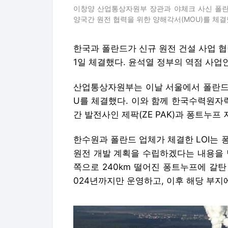
이창양 산업통상자원부 장관과 야체크 사신 폴란
양국간 원전 협력을 위한 양해각서(MOU)를 체결
한국과 폴란드가 신규 원전 건설 사업 협력
1일 체결했다. 윤석열 정부의 역점 사업
산업통상자원부는 이날 서울에서 폴란드 
U를 체결했다. 이와 함께 한국수력원자력
간 발전사인 제팍(ZE PAK)과 퐁트누프 
한수원과 폴란드 업체가 체결한 LOI는 
원전 개발 계획을 수립하겠다는 내용을 
쪽으로 240km 떨어진 퐁트누프에 갈탄
024년까지만 운영하고, 이후 해당 부지