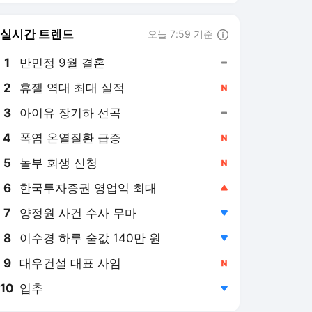
8
이수경 하루 술값 140만 원
,하락
9
대우건설 대표 사임
,신규
10
입추
,하락
조선비즈
PICK
비즈톡톡
사이언스샷
법조 인사이드
당신의 생각은
투자노트
뉴테크
줌인
정책 인사이트
사이언스카페
Why