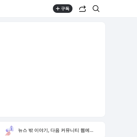
공유하기
검색
구독
뉴스 밖 이야기, 다음 커뮤니티 웹에서 보기
실시간 트렌드
오늘 7:59 기준
툴팁보기
1
반민정 9월 결혼
,유지
2
휴젤 역대 최대 실적
,신규
3
아이유 장기하 선곡
,유지
4
폭염 온열질환 급증
,신규
5
놀부 회생 신청
,신규
6
한국투자증권 영업익 최대
,상승
7
양정원 사건 수사 무마
,하락