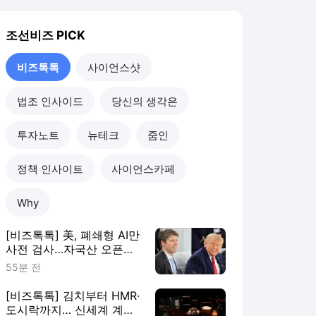
[비즈톡톡] 美, 폐쇄형 AI만
사전 검사…자국산 오픈웨
이트에 예외 둔 이유는
55분 전
[비즈톡톡] 김치부터 HMR·
도시락까지… 신세계 계열
사로 번지는 ‘조선호텔 시
1시간 전
너지’
[비즈톡톡] “AI 스스로 진화
한다”… ‘AI 고점론’에 글로
벌 AI 기업들이 꺼낸 ‘RSI’
1일 전
[비즈톡톡] “탈옥한 AI가 무
단 해킹”… 안전 우려 속 ‘공
포 마케팅’ 의혹도
2일 전
비즈톡톡
더보기