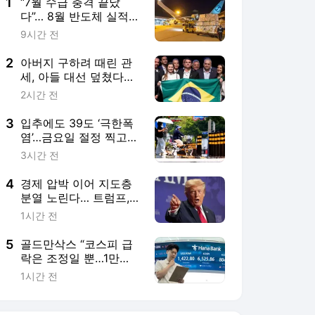
5
골드만삭스 “코스피 급
락은 조정일 뿐…1만
2000 간다”
1시간 전
서비스 바로가기
뉴스
연예
스포츠
뉴스 홈
기후/환경
사회
경제
정치
국제
문화
IT/과학
인물
지식/칼럼
연재
배열설명서