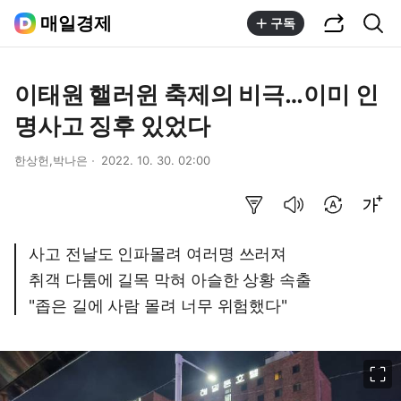
공유하기
통합검색
매일경제
구독
이태원 핼러윈 축제의 비극…이미 인
명사고 징후 있었다
한상헌,박나은
2022. 10. 30. 02:00
요약보기
음성으로 듣기
번역 설정
글씨크기 조절하기
사고 전날도 인파몰려 여러명 쓰러져
취객 다툼에 길목 막혀 아슬한 상황 속출
"좁은 길에 사람 몰려 너무 위험했다"
이미지 크게 보기