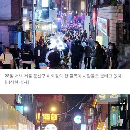
28일 저녁 서울 용산구 이태원의 한 골목이 사람들로 붐비고 있다.
[이상현 기자]
이미지 크게 보기