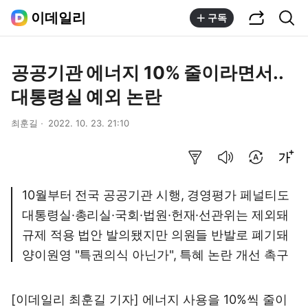
공유하기
통합검색
이데일리
구독
공공기관 에너지 10% 줄이라면서..
대통령실 예외 논란
최훈길
2022. 10. 23. 21:10
요약보기
음성으로 듣기
번역 설정
글씨크기 조절하기
10월부터 전국 공공기관 시행, 경영평가 페널티도
대통령실·총리실·국회·법원·헌재·선관위는 제외돼
규제 적용 법안 발의됐지만 의원들 반발로 폐기돼
양이원영 "특권의식 아닌가", 특혜 논란 개선 촉구
[이데일리 최훈길 기자] 에너지 사용을 10%씩 줄이