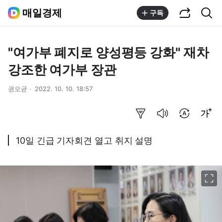
공유하기
통합검색
매일경제
구독
"여가부 폐지로 양성평등 강화" 재차
강조한 여가부 장관
권오균
2022. 10. 10. 18:57
요약보기
음성으로 듣기
번역 설정
글씨크기 조절하기
10일 긴급 기자회견 열고 취지 설명
이미지 크게 보기