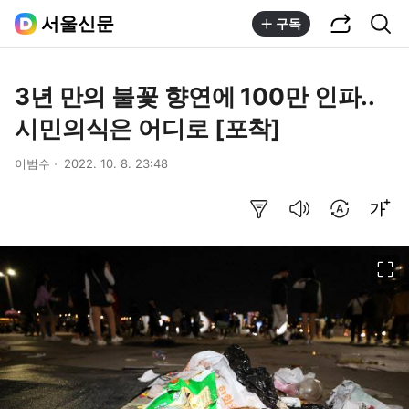
공유하기
통합검색
서울신문
구독
3년 만의 불꽃 향연에 100만 인파..
시민의식은 어디로 [포착]
이범수
2022. 10. 8. 23:48
요약보기
음성으로 듣기
번역 설정
글씨크기 조절하기
이미지 크게 보기