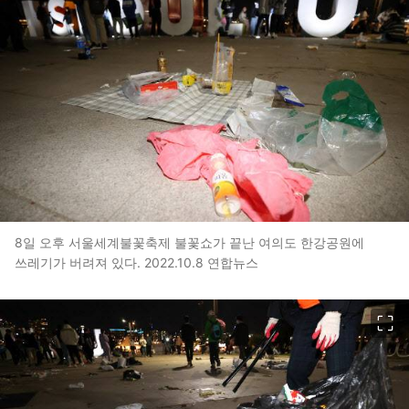
8일 오후 서울세계불꽃축제 불꽃쇼가 끝난 여의도 한강공원에
쓰레기가 버려져 있다. 2022.10.8 연합뉴스
이미지 크게 보기