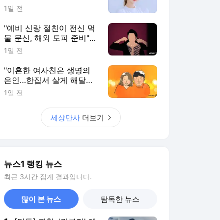
뉴스1 랭킹 뉴스
최근 3시간 집계 결과입니다.
많이 본 뉴스
탐독한 뉴스
1
[단독] 경찰, '김부장' 제
작사 회장 수사…자본시
장법 위반 의혹
7시간 전
2
서울 백화점 돌며 명품
'싹쓸이'…2800만원어
치 훔친 중국인 실형
5시간 전
3
축구협회 '멘붕'…압수수
색·성접대 파문 와중에
내달 'A매치 4연전'
6시간 전