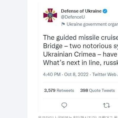
우크라이나 국방부는 8일(현시지간) 크름대교 폭발 