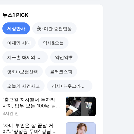
오늘의 사건사고
러시아-우크라 전쟁
"출근길 지하철서 두자리
차지, 업무 보는 100㎏ 남
성…부딪히면 신경질"
8시간 전
"자네 부인은 잘 끝날 거
야"…'양정원 무마' 강남 경
찰, 다른 돈도 받은 정황
1일 전
"예비 신랑 절친이 전신 먹
물 문신, 해외 도피 준비"…
예비 신부 '혼란'
1일 전
"이혼한 여사친은 생명의
은인…한집서 살게 해달라"
남편 요구에 '절망'
1일 전
세상만사
더보기