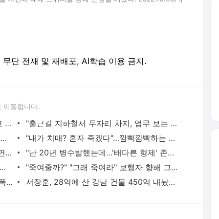
erved. 무단 전재 및 재배포, AI학습 이용 금지.
 이동합니다.
황정민의 또 다른 팬 등장 "지독히 엮이고 싶었던 건 너" 폭로녀 직격
"출근길 지하철서 두자리 차지, 업무 보는 100㎏ 남성…부딪히면 신경질"
"5500만원 날리고 급등주 단타, 남은 건 빚뿐"…30대 여성 파혼 위기
"내가 치매? 혼자 죽겠다"…깜빡깜빡하는 시모, 검사하라 하자 '발끈'
"친구는 부모 덕에 집 샀는데" 아들 하소연에 "죄지었다" 사죄 '먹먹'
"난 20년 병수발했는데…'배다른 형제' 존재, 유산 절반 가져가나"
 난동범, 10년 수련 주짓수로 단숨에 제압한 간호사 화제[영상]
"죽여줄까?" "그래 죽여라" 보행자 향해 그대로 차량 돌진한 운전자[영상]
"단둘만 있는 밀폐된 공간과 술…황정민 폭로녀는 두가지에 집착했다"
서장훈, 28억에 산 강남 건물 450억 내놨다…세후 차익 280억 '잭팟'