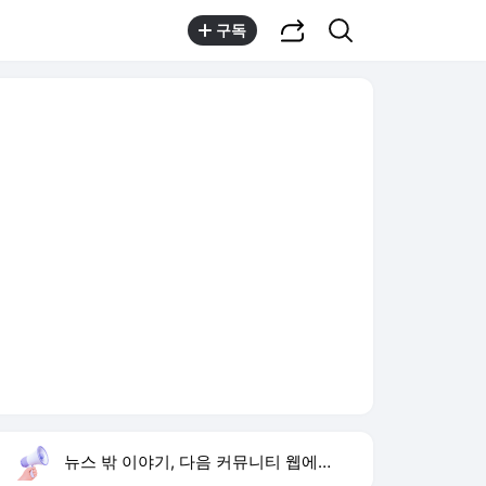
공유하기
검색
구독
뉴스 밖 이야기, 다음 커뮤니티 웹에서 보기
실시간 트렌드
오늘 4:59 기준
툴팁보기
1
재벌 형사 시즌2
,상승
2
최성원 백혈병 완치
,유지
3
김하성 선발 복귀전
,신규
4
하리수 미키정 이혼 이유
,상승
5
황희 청년 버스 하우스
,하락