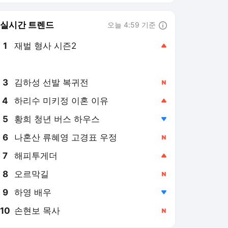
6
나혼산 류혜영 고경표 우정
,신규
7
해피투게더
,상승
8
오르막길
,신규
9
하영 배우
,하락
10
손현보 목사
,신규
뉴스1
PICK
세상만사
美-이란 종전협상
이재명 시대
역사&오늘
지구촌 화제의 뉴스
약전약후
영화in보험산책
롤러코스피