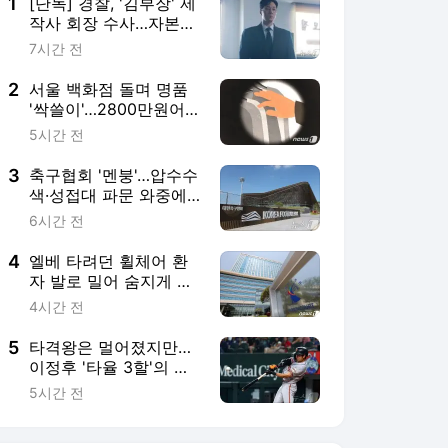
4
엘베 타려던 휠체어 환
자 발로 밀어 숨지게 한
간병인 집유, 이유는
4시간 전
5
타격왕은 멀어졌지만…
이정후 '타율 3할'의 가
치
5시간 전
서비스 바로가기
뉴스
연예
스포츠
뉴스 홈
기후/환경
사회
경제
정치
국제
문화
IT/과학
인물
지식/칼럼
연재
배열설명서