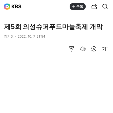
공유하기
통합검색
KBS
구독
제5회 의성슈퍼푸드마늘축제 개막
김기현
2022. 10. 7. 21:54
요약보기
음성으로 듣기
번역 설정
글씨크기 조절하기