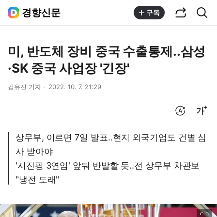
공유하기
통합검색
경향신문
구독
미, 반도체 장비 중국 수출통제..삼성
·SK 중국 사업장 '긴장'
김유진 기자
2022. 10. 7. 21:29
번역 설정
글씨크기 조절하기
상무부, 이르면 7일 발표..현지 외국기업도 건별 심
사 받아야
'시진핑 3연임' 앞둬 반발할 듯..전 상무부 차관보
"냉전 도래"
이미지 크게 보기