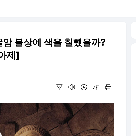
암 불상에 색을 칠했을까?
아제]
요약보기
음성으로 듣기
번역 설정
글씨크기 조절하기
인쇄하기