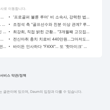
론사로 이동합니다.
[단독] "형사도 집회 차출" 대통령실 옮기고 '야근' 일상된 경찰들
'프로골퍼 불륜 루머' 비 소속사, 강력한 법적 대응 예고
"윤석열 정부 장·차관 평균 재산 32.6억… 국민보다 8배 많아"
조정석 측 "골프선수와 친분 이상 관계? 루머 확대 황당해"
美 명문 퍼듀대서 살인사건… 용의자 한인 유학생 체포
최강희, 직접 밝힌 근황… "3개월째 고깃집 설거지 알바"
한글날 연휴 단풍놀이 조심하세요... 천둥번개에 비바람까지
전신마취 충치 치료비 440만원…그마저도 갈 치과가 없다
[단독] 치킨 튀겨 판 돈 누가 벌까... 사모펀드가 설계한 수익구조 실체
바이든 인사하다 "FXXX"… 또 '핫마이크' 구설
서비스 약관/정책
 글쓴이에 있으며, Daum의 입장과 다를 수 있습니다.