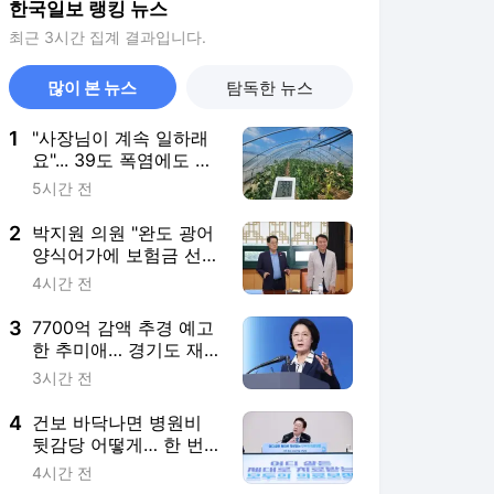
한국일보 랭킹 뉴스
최근 3시간 집계 결과입니다.
많이 본 뉴스
탐독한 뉴스
1
"사장님이 계속 일하래
요"... 39도 폭염에도 멈
출 수 없는 이주노동자
5시간 전
들 [르포]
2
박지원 의원 "완도 광어
양식어가에 보험금 선
지급과 할증 면제 마련"
4시간 전
3
7700억 감액 추경 예고
한 추미애… 경기도 재
정 정말 '비상'인가
3시간 전
4
건보 바닥나면 병원비
뒷감당 어떻게… 한 번
도 안 지킨 '20% 지원'
4시간 전