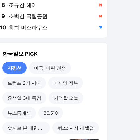
8
조규찬 해이
,신규
9
소백산 국립공원
,신규
10
황희 버스하우스
,하락
한국일보
PICK
지평선
미국, 이란 전쟁
트럼프 2기 시대
이재명 정부
윤석열 3대 특검
기억할 오늘
뉴스룸에서
36.5˚C
숫자로 본 대한민국
퀴즈: 시사 레벨업