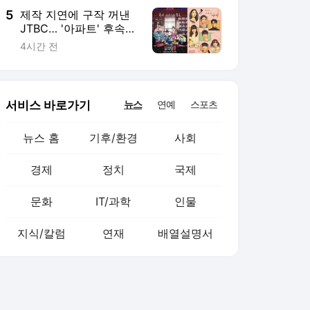
5
제작 지연에 구작 꺼낸
JTBC… '아파트' 후속작
은 변우석·박지훈의 '꽃
4시간 전
파당'
서비스 바로가기
뉴스
연예
스포츠
뉴스 홈
기후/환경
사회
경제
정치
국제
문화
IT/과학
인물
지식/칼럼
연재
배열설명서