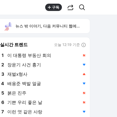
공유하기
검색
구독
뉴스 밖 이야기, 다음 커뮤니티 웹에서 보기
실시간 트렌드
오늘 12:19 기준
툴팁보기
1
이 대통령 부동산 회의
,신규
2
장윤기 사건 흉기
,하락
3
재벌x형사
,상승
4
배용준 백발 얼굴
,하락
5
붉은 진주
,신규
6
기쁜 우리 좋은 날
,신규
7
이런 엿 같은 사랑
,하락