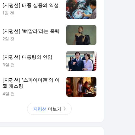
[지평선] 태풍 실종의 역설
1일 전
[지평선] '뼈말라'라는 폭력
2일 전
[지평선] 대통령의 연임
3일 전
[지평선] '스파이더맨'의 이
퀄 캐스팅
4일 전
지평선
더보기