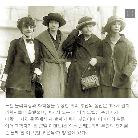
이미지 크게 보기
노벨 물리학상과 화학상을 수상한 퀴리 부인의 집안은 4대에 걸쳐
과학자를 배출했으며, 여기서 모두 네 명의 노벨상 수상자가
나왔다. 사진 왼쪽에서 세 번째가 퀴리 부인이며, 어머니의 뒤를
이어 과학자가 된 큰딸 이렌느(왼쪽 두 번째), 퀴리 부인의 전기를
쓴 둘째 딸 이브(맨 오른쪽)가 양 옆에 있다.