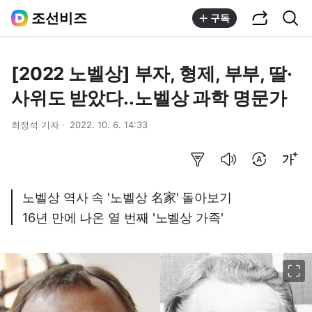
공유하기
통합검색
조선비즈
구독
[2022 노벨상] 부자, 형제, 부부, 딸·
사위도 받았다..노벨상 과학 명문가
최정석 기자
2022. 10. 6. 14:33
요약보기
음성으로 듣기
번역 설정
글씨크기 조절하기
노벨상 역사 속 '노벨상 名家' 돌아보기
16년 만에 나온 열 번째 '노벨상 가족'
이미지 크게 보기