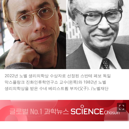
2022년 노벨 생리의학상 수상자로 선정된 스반테 페보 독일
막스플랑크 진화인류학연구소 교수(왼쪽)와 1982년 노벨
생리의학상을 받은 수네 베리스트룀 부자(父子). /노벨재단
이미지 크게 보기