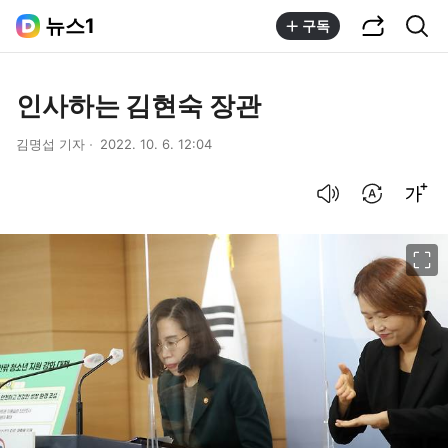
공유하기
통합검색
뉴스1
구독
인사하는 김현숙 장관
김명섭 기자
2022. 10. 6. 12:04
음성으로 듣기
번역 설정
글씨크기 조절하기
이미지 크게 보기