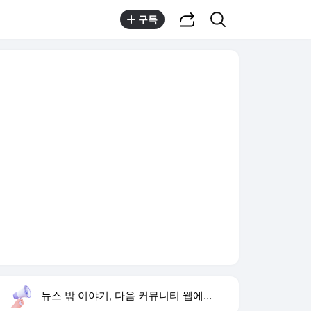
공유하기
검색
구독
뉴스 밖 이야기, 다음 커뮤니티 웹에서 보기
실시간 트렌드
오늘 7:01 기준
툴팁보기
1
반민정 9월 결혼
,유지
2
기록적 폭염 대책
,신규
3
스트레이 키즈 컴백
,유지
4
온열질환 예방
,신규
5
아란마레 우승
,신규