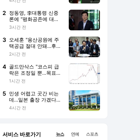
12,000 유지"
1시간 전
5
민생 어렵고 곳간 비는
데…일본 출장 가겠다는
전북도의회
4시간 전
서비스 바로가기
뉴스
연예
스포츠
뉴스 홈
기후/환경
사회
경제
정치
국제
문화
IT/과학
인물
지식/칼럼
연재
배열설명서