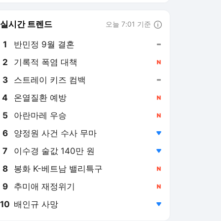
6
양정원 사건 수사 무마
,하락
7
이수경 술값 140만 원
,하락
8
봉화 K-베트남 밸리특구
,신규
9
추미애 재정위기
,신규
10
배인규 사망
,하락
연합뉴스
PICK
AI픽
게임위드인
현장in
팩트체크
소셜＋
우분투칼럼
반려동물
사이테크+
우리품의 아프리카인
삶