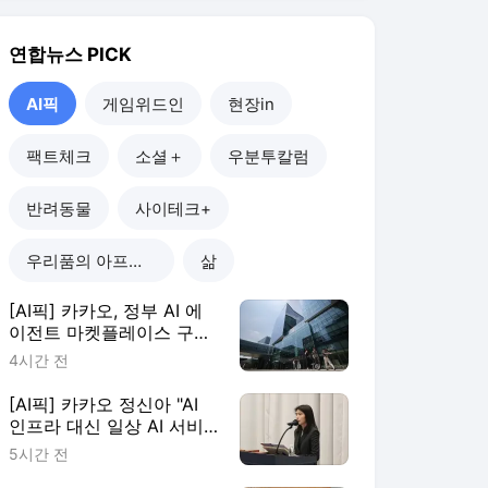
[AI픽] 카카오, 정부 AI 에
이전트 마켓플레이스 구축
한다
4시간 전
[AI픽] 카카오 정신아 "AI
인프라 대신 일상 AI 서비
스에 집중"
5시간 전
[AI픽] KT, AI 기반 실시간
스팸차단 서비스 전 고객
확대
6시간 전
[AI픽] 노타, 문샷AI '키미
K3' 경량화…GPU 8장→4
장 줄여
7시간 전
AI픽
더보기