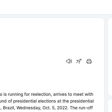
음성으로 듣기
글씨크기 조절하기
인쇄하기
 is running for reelection, arrives to meet with
und of presidential elections at the presidential
a, Brazil, Wednesday, Oct. 5, 2022. The run-off