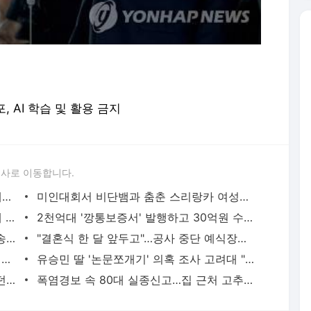
포, AI 학습 및 활용 금지
론사로 이동합니다.
"바다악어를 지퍼백에"…멸종위기종 택배로 판매한 조직 재판행 | 연합뉴스
미인대회서 비단뱀과 춤춘 스리랑카 여성…동물학대 벌금형 | 연합뉴스
신호위반 후 도주한 배달 기사, 잠복 끝에 잡고 보니 수배자 | 연합뉴스
2천억대 '깡통보증서' 발행하고 30억원 수수료 챙긴 유령보험사 | 연합뉴스
용산 거주 일본인 인플루언서, 라이브방송 도중 사망 | 연합뉴스
"결혼식 한 달 앞두고"…공사 중단 예식장에 예비부부들 '분통' | 연합뉴스
현직 경찰관 '음주 뺑소니' 수사정보 피의자 지인에 유출 의혹(종합) | 연합뉴스
유승민 딸 '논문쪼개기' 의혹 조사 고려대 "연구부정행위 아냐" | 연합뉴스
[쇼츠] 자려고 누웠는데 어쩌다…도우려던 친구마저 | 연합뉴스
폭염경보 속 80대 실종신고…집 근처 고추밭서 숨진 채 발견 | 연합뉴스