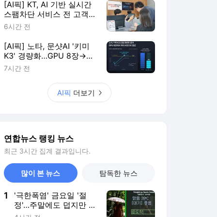
연합뉴스 랭킹 뉴스
최근 3시간 집계 결과입니다.
많이 본 뉴스
탐독한 뉴스
1
'극한폭염' 금요일 '절
정'…주말에도 덥지만 한
풀 꺾인다
4시간 전
2
정동영, 李대통령 신중
론에 "평화공존에 대한
확실한 의지"(종합)
3시간 전
3
오세훈 "용산공원에 주
택공급 절대 안돼…후대
에 물려줄 책임"
2시간 전
4
골드만삭스 "코스피 급
락은 조정일 뿐…목표치