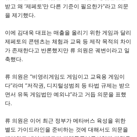
받고 왜 ‘제페토’만 다른 기준이 필요한가”라고 의문
을 제기했다.
이에 김대욱 대표는 매출을 올리기 위한 게임과 달리
제페토의 콘텐츠는 체험과 교육 등 제작 목적의 차이
가 존재한다고 반론했지만 류 의원은 궤변이라고 일
축했다.
류 의원은 “비영리게임도 게임이고 교육용 게임이
다”라며 “저작권, 디지털성범죄 등 타법 규제는 받으
면서 유독 게임법만 예외냐”라고 거듭 의문을 표했
다.
류 의원은 이어 최근 정부가 메타버스 육성을 위한
별도 가이드라인을 준비하는 것에 대해서도 의문을