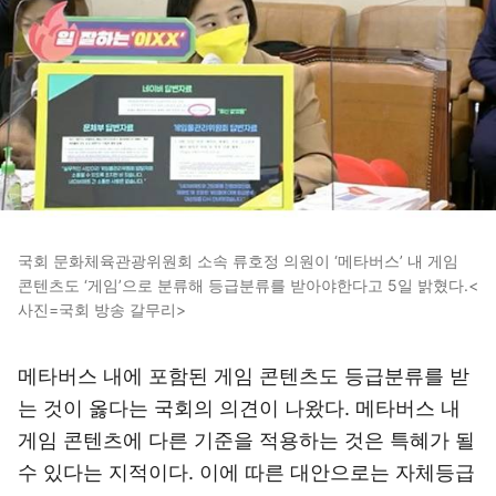
국회 문화체육관광위원회 소속 류호정 의원이 ‘메타버스’ 내 게임
콘텐츠도 ‘게임’으로 분류해 등급분류를 받아야한다고 5일 밝혔다.<
사진=국회 방송 갈무리>
메타버스 내에 포함된 게임 콘텐츠도 등급분류를 받
는 것이 옳다는 국회의 의견이 나왔다. 메타버스 내
게임 콘텐츠에 다른 기준을 적용하는 것은 특혜가 될
수 있다는 지적이다. 이에 따른 대안으로는 자체등급