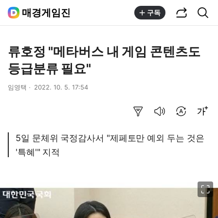
공유하기
통합검색
매경게임진
구독
류호정 "메타버스 내 게임 콘텐츠도
등급분류 필요"
임영택
2022. 10. 5. 17:54
요약보기
음성으로 듣기
번역 설정
글씨크기 조절하기
5일 문체위 국정감사서 "제페토만 예외 두는 것은
'특혜'" 지적
이미지 크게 보기