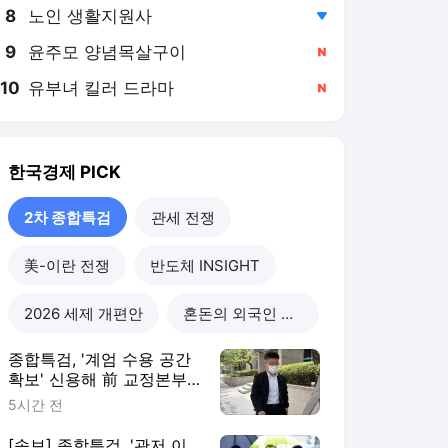
8
노인 생활지원사
,하락
9
윤주모 양념목살구이
,신규
10
유부녀 킬러 드라마
,신규
한국경제
PICK
2차 종합특검
관세 전쟁
美-이란 전쟁
반도체 INSIGHT
2026 세제 개편안
혼돈의 외국인 고용시장
종합특검, '계엄 수용 공간
확보' 신용해 前 교정본부
장 불구속 기소
5시간 전
[속보] 종합특검, '관저 이