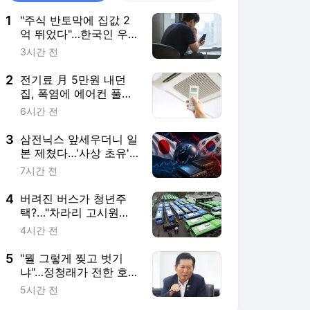
1
"주식 반토막에 집값 2
억 뛰었다"…한국인 우
울증 역대 최대
3시간 전
2
전기료 月 5만원 내던
집, 폭염에 에어컨 풀가
동했더니… [프라이스&]
6시간 전
3
삼전닉스 앞세우더니 일
본 제쳤다…'사상 초유'
대역전극 [도쿄나우]
7시간 전
4
버려진 버스가 청년주
택?…"차라리 고시원이
낫다" 분노
4시간 전
5
"뭘 그렇게 찢고 벗기
냐"…정청래가 전한 호
남 상인들 반응
5시간 전