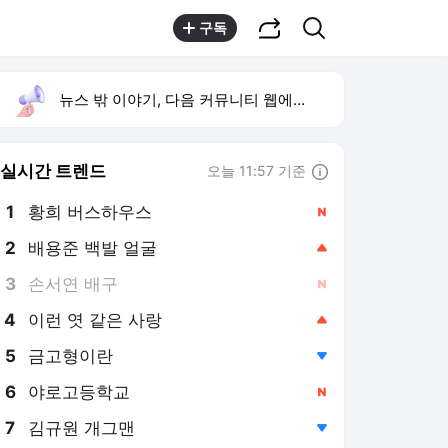
공유하기
검색
구독
뉴스 밖 이야기, 다음 커뮤니티 웹에서 보기
실시간 트렌드
오늘 11:57 기준
툴팁보기
1
황희 버스하우스
,신규
2
배용준 백발 얼굴
,상승
3
손서연 배구
,신규
4
이런 엿 같은 사랑
,상승
5
금고형이란
,하락
6
야로고등학교
,신규
7
김규원 개그맨
,하락