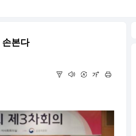
건 손본다
요약보기
음성으로 듣기
번역 설정
글씨크기 조절하기
인쇄하기