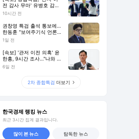
전 감사 무마' 유병호 감사
위원 구속 기소
10시간 전
권창영 특검 출석 통보에…
한동훈 "보여주기식 언론플
레이"
1일 전
[속보] '관저 이전 의혹' 윤
한홍, 9시간 조사…"나와 관
련 없다"
6일 전
2차 종합특검
더보기
한국경제 랭킹 뉴스
최근 3시간 집계 결과입니다.
많이 본 뉴스
탐독한 뉴스