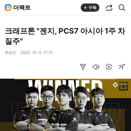
공유하기
통합검색
더팩트
구독
크래프톤 "젠지, PCS7 아시아 1주 차
질주"
최승진
2022. 10. 4. 17:13
요약보기
음성으로 듣기
번역 설정
글씨크기 조절하기
이미지 크게 보기