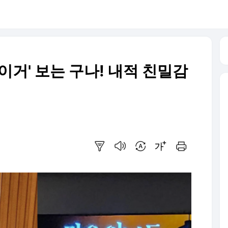
 '이거' 보는 구나! 내적 친밀감
요약보기
음성으로 듣기
번역 설정
글씨크기 조절하기
인쇄하기