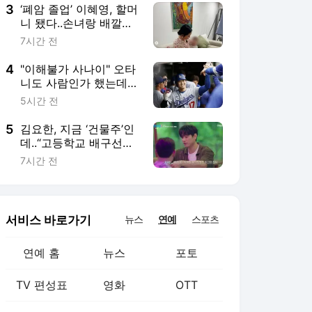
쇄신 기회로 삼겠다" [공
3
‘폐암 졸업’ 이혜영, 할머
식발표]
니 됐다..손녀랑 배깔고
누워 “사랑해”
7시간 전
4
"이해불가 사나이" 오타
니도 사람인가 했는데…
어느새 1위 등극, MVP
5시간 전
까지 집어삼키나
5
김요한, 지금 ‘건물주’인
데..“고등학교 배구선수
때 막노동, 용돈 벌이”
7시간 전
(‘신랑수업’)
서비스 바로가기
뉴스
연예
스포츠
연예 홈
뉴스
포토
TV 편성표
영화
OTT