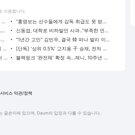
로 이동합니다.
‘학폭 논란’ 韓배구계 뒤흔든 쌍둥이 아직 현역이다! 나란히 아제르바이잔행→5년 만에 한솥
“홍명보는 선수들에게 감독 취급도 못 받았구만…” 축구팬들이 충격받은 이유…남아공전 하
품절녀 된 '미달이' 김성은, 못 알아볼 뻔..우아함 물씬 "생일 축하해"
신동엽, 대학로 비하발언 사과..“부족한 언행, 현장 노고 배려 못했다” [전문]
'아형' 잠정 휴식 김희철 "슈주 때 보다 수입 많다"…복귀 기대UP [핫피플]
"1년간 고민" 김빈우, 결국 韓 떠나 발리 이민…논란 속 새출발
'사망설' 공형진, 7년 만의 방송 복귀 화제 "1억 시계, 10개 팔아버텼다" [핫피플]
[단독] '상위 0.5%' 고지용 子 승재, 전처 허양임이 키운다…극비 이혼 2년 만 고백 (종합)
‘야구여왕 하차’ 김보름, 이렇게 말랐나..더 야위어진 근황 ‘걱정’
블랙핑크 '완전체' 확정 속…제니, 10주년 추억 꺼냈다 "함께 고마워"
서비스 약관/정책
 글쓴이에 있으며, Daum의 입장과 다를 수 있습니다.