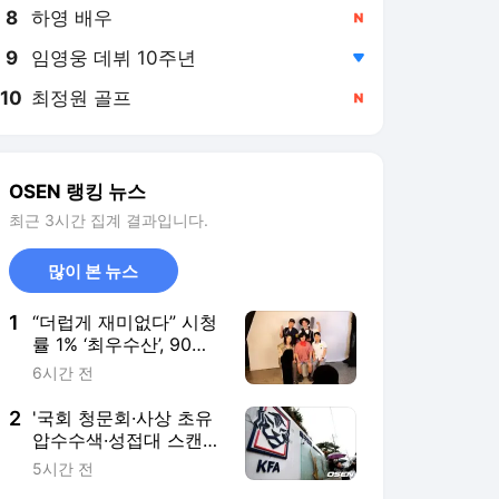
8
하영 배우
,신규
9
임영웅 데뷔 10주년
,하락
10
최정원 골프
,신규
OSEN 랭킹 뉴스
최근 3시간 집계 결과입니다.
많이 본 뉴스
1
“더럽게 재미없다” 시청
률 1% ‘최우수산’, 90도
사과 이어 추가연장 소
6시간 전
원 ‘마지막 몸부림’
2
'국회 청문회·사상 초유
압수수색·성접대 스캔
들' 대한축구협회, 사과
5시간 전
문 작성..."참담한 상황,