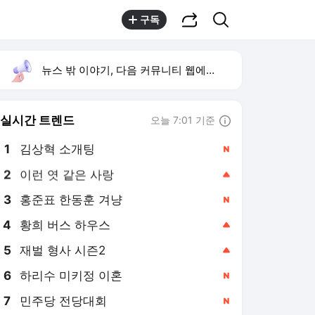
공유하기
검색
구독
뉴스 밖 이야기, 다음 커뮤니티 웹에서 보기
실시간 트렌드
오늘 7:01 기준
툴팁보기
1
김상혁 소개팅
,신규
2
이런 엿 같은 사랑
,상승
3
홍준표 한동훈 겨냥
,신규
4
황희 버스 하우스
,상승
5
재벌 형사 시즌2
,상승
6
하리수 미키정 이혼
,신규
7
민주당 전당대회
,신규