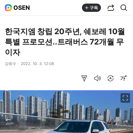
공유하기
통합검색
OSEN
구독
한국지엠 창립 20주년, 쉐보레 10월
특별 프로모션..트래버스 72개월 무
이자
강희수
2022. 10. 3. 12:08
요약보기
음성으로 듣기
번역 설정
글씨크기 조절하기
이미지 크게 보기