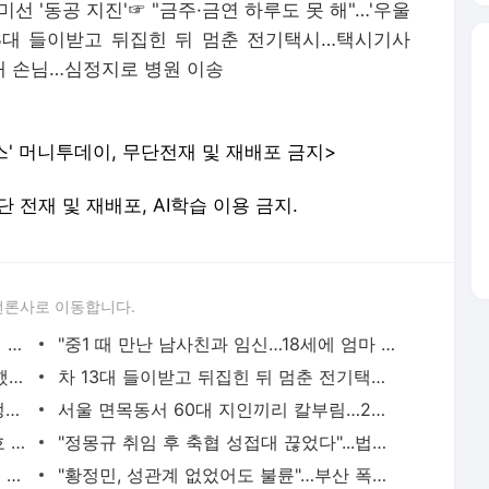
미선 '동공 지진'
☞
"금주·금연 하루도 못 해"…'우울
13대 들이받고 뒤집힌 뒤 멈춘 전기택시…택시기사
대 손님…심정지로 병원 이송
스' 머니투데이, 무단전재 및 재배포 금지>
. 무단 전재 및 재배포, AI학습 이용 금지.
언론사로 이동합니다.
'생활고' 털어놓은 임성민 "적금·의료보험 깨고 국민연금 중단" - 머니투데이
"중1 때 만난 남사친과 임신…18세에 엄마 됐다" 박미선 '동공 지진' - 머니투데이
"금주·금연 하루도 못 해"…'우울증' 고백했던 최강희 최근 근황 - 머니투데이
차 13대 들이받고 뒤집힌 뒤 멈춘 전기택시…택시기사 "급발진" 주장 - 머니투데이
사우나 냉탕→온탕 옮긴 60대 손님…심정지로 병원 이송 - 머니투데이
서울 면목동서 60대 지인끼리 칼부림…2명 모두 사망 - 머니투데이
"너 고졸 아니었어?" 기안84, 샤이니 민호 학력에 '충격' - 머니투데이
"정몽규 취임 후 축협 성접대 끊었다"...법카 유흥업소 사용 '전면 차단' - 머니투데이
[단독]자살 사망자 수 줄었지만…'대교 위 위험신호' 늘었다 - 머니투데이
"황정민, 성관계 없었어도 불륜"…부산 폭염에 통창 유리 '와장창'[이주의픽] - 머니투데이