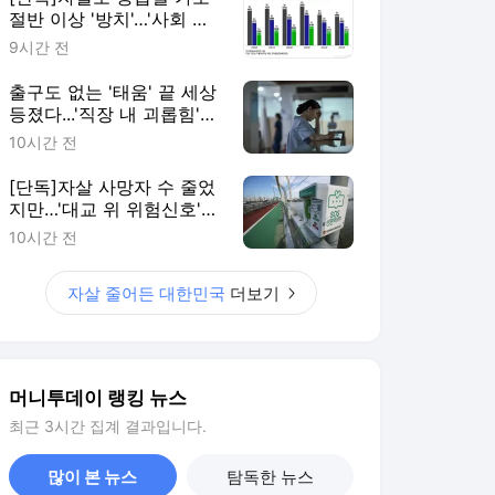
절반 이상 '방치'…'사회 안
전망' 재설계해야
9시간 전
출구도 없는 '태움' 끝 세상
등졌다...'직장 내 괴롭힘'
더 위험한 이유
10시간 전
[단독]자살 사망자 수 줄었
지만…'대교 위 위험신호'
늘었다
10시간 전
자살 줄어든 대한민국
더보기
머니투데이 랭킹 뉴스
최근 3시간 집계 결과입니다.
많이 본 뉴스
탐독한 뉴스