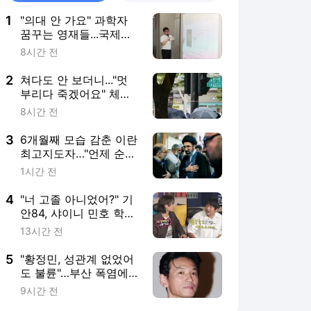
1
"의대 안 가요" 과학자
꿈꾸는 영재들...국제올
림피아드 무대 휩쓸었다
8시간 전
2
쳐다도 안 보더니..."멋
부리다 죽겠어요" 체면
버린 남성들, '양산' 쓴다
8시간 전
3
6개월째 모습 감춘 이란
최고지도자…"언제 순교
해도 놀랍지 않아"
1시간 전
4
"너 고졸 아니었어?" 기
안84, 샤이니 민호 학력
에 '충격'
13시간 전
5
"황정민, 성관계 없었어
도 불륜"…부산 폭염에
통창 유리 '와장창'[이주
9시간 전
의픽]