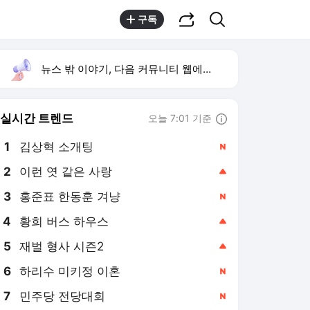
공유하기
검색
구독
뉴스 밖 이야기, 다음 커뮤니티 웹에서 보기
실시간 트렌드
오늘 7:01 기준
툴팁보기
1
김상혁 소개팅
,신규
2
이런 엿 같은 사랑
,상승
3
홍준표 한동훈 겨냥
,신규
4
황희 버스 하우스
,상승
5
재벌 형사 시즌2
,상승
6
하리수 미키정 이혼
,신규
7
민주당 전당대회
,신규