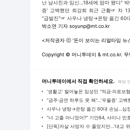
난 남사친과 임신…18세에 엄마 됐다" 박
증' 고백했던 최강희 최근 근황
☞
차 
"급발진"
☞
사우나 냉탕→온탕 옮긴 60
박소연 기자 soyunp@mt.co.kr
<저작권자 ⓒ '돈이 보이는 리얼타임 뉴
Copyright © 머니투데이 & mt.co.kr
머니투데이에서 직접 확인하세요.
해당 