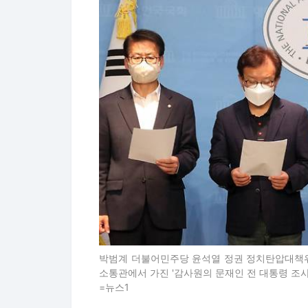
박범계 더불어민주당 윤석열 정권 정치탄압대책위
소통관에서 가진 '감사원의 문재인 전 대통령 조사
=뉴스1