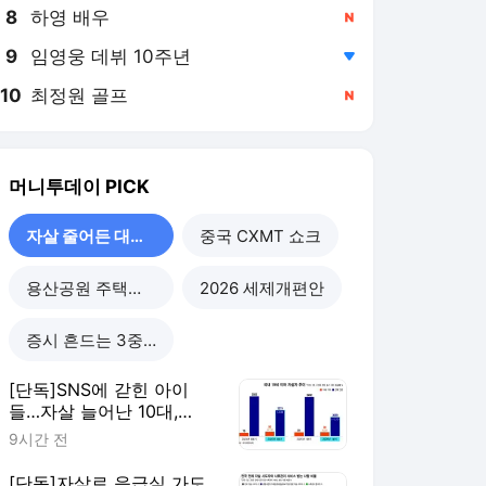
8
하영 배우
,신규
9
임영웅 데뷔 10주년
,하락
10
최정원 골프
,신규
머니투데이
PICK
자살 줄어든 대한민국
중국 CXMT 쇼크
용산공원 주택공급
2026 세제개편안
증시 흔드는 3중 쏠림
[단독]SNS에 갇힌 아이
들…자살 늘어난 10대,
40%가 '대인관계' 호소
9시간 전
[단독]자살로 응급실 가도