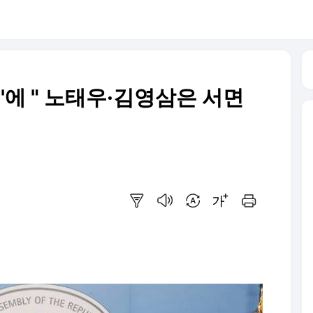
례'에 " 노태우·김영삼은 서면
요약보기
음성으로 듣기
번역 설정
글씨크기 조절하기
인쇄하기