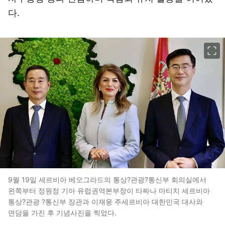
다.
이미지 크게 보기
9월 19일 세르비아 베오그라드의 통상?관광?통신부 회의실에서
왼쪽부터 정원정 기아 유럽권역본부장이 타짜나 마티치 세르비아
통상?관광 ?통신부 장관과 이재웅 주세르비아 대한민국 대사와
면담을 가진 후 기념사진을 찍었다.