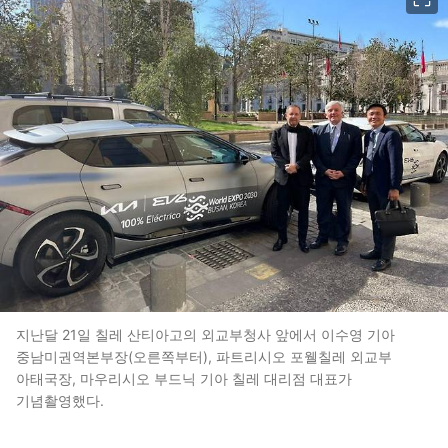
지난달 21일 칠레 산티아고의 외교부청사 앞에서 이수영 기아
중남미권역본부장(오른쪽부터), 파트리시오 포웰칠레 외교부
아태국장, 마우리시오 부드닉 기아 칠레 대리점 대표가
기념촬영했다.