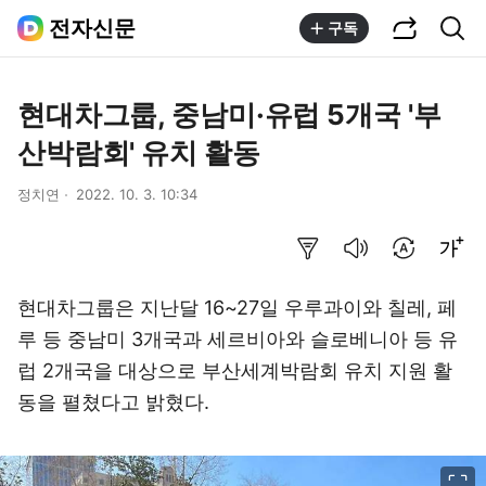
공유하기
통합검색
전자신문
구독
현대차그룹, 중남미·유럽 5개국 '부
산박람회' 유치 활동
정치연
2022. 10. 3. 10:34
요약보기
음성으로 듣기
번역 설정
글씨크기 조절하기
현대차그룹은 지난달 16~27일 우루과이와 칠레, 페
루 등 중남미 3개국과 세르비아와 슬로베니아 등 유
럽 2개국을 대상으로 부산세계박람회 유치 지원 활
동을 펼쳤다고 밝혔다.
이미지 크게 보기